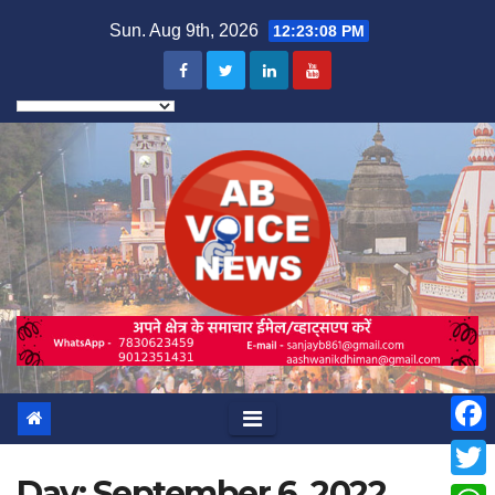
Skip
Sun. Aug 9th, 2026
12:23:09 PM
to
content
F
Day:
September 6, 2022
a
T