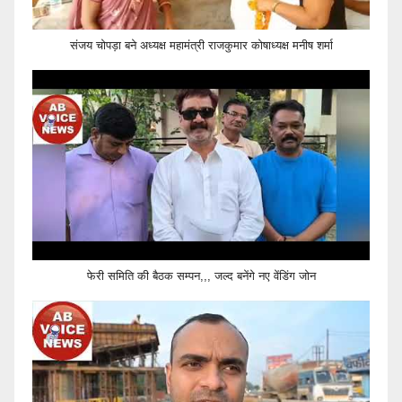
संजय चोपड़ा बने अध्यक्ष महामंत्री राजकुमार कोषाध्यक्ष मनीष शर्मा
फेरी समिति की बैठक सम्पन,,, जल्द बनेंगे नए वेंडिंग जोन