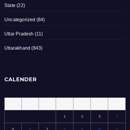
State
(22)
Uncategorized
(84)
Uttar Pradesh
(11)
Uttarakhand
(843)
CALENDER
M
T
W
T
F
S
S
1
2
3
4
5
6
7
8
9
10
11