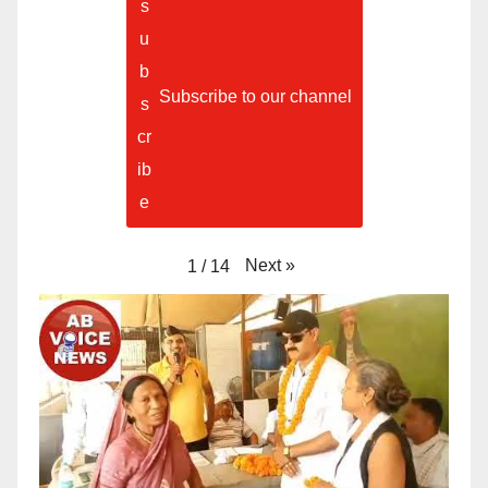
Subscribe to our channel
Next
»
1
/
14