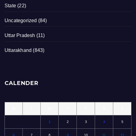
State
(22)
Uncategorized
(84)
Uttar Pradesh
(11)
Uttarakhand
(843)
CALENDER
M
T
W
T
F
S
S
1
2
3
4
5
6
7
8
9
10
11
12