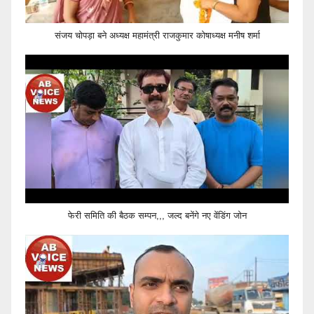
संजय चोपड़ा बने अध्यक्ष महामंत्री राजकुमार कोषाध्यक्ष मनीष शर्मा
फेरी समिति की बैठक सम्पन,,, जल्द बनेंगे नए वेंडिंग जोन