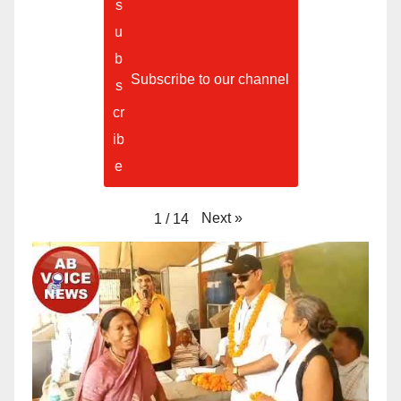
Subscribe to our channel
Next
»
1
/
14