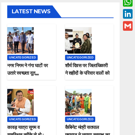
c
w
LATEST NEWS
W
e
i
h
L
b
t
a
i
o
G
t
t
n
o
m
e
s
k
k
a
r
UNCATEGORIZED
UNCATEGORIZED
A
e
i
नगर निगम ने गंगा घाटों पर
शौर्य दिवस पर जिलाधिकारी
p
d
उतारे स्वच्छता दूत,,,,
ने शहीदों के परिवार वालों को
l
p
किया सम्मानित
I
n
UNCATEGORIZED
UNCATEGORIZED
कावड़ यात्रा सुगम व
कैबिनेट मंत्री सतपाल
व्यवस्थित तरीके से हो ;
महाराज ने लगाया रुद्राक्ष का