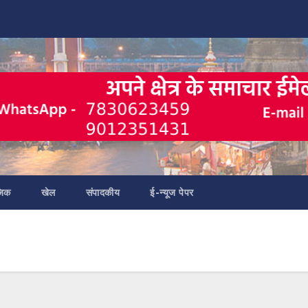
जिक
खेल
संपादकीय
ई-न्यूज पेपर