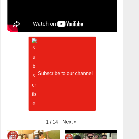
Subscribe to our channel
Next
»
1
/
14