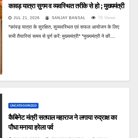
कावड़ यात्रा सुगम व व्यवस्थित तरीके से हो ; मुख्यमंत्री
76
Views
JUL 21, 2026
SANJAY BANSAL
*कांवड़ यात्रा के सुरक्षित, सुव्यवस्थित एवं सफल आयोजन के लिए
सभी तैयारियां समय से पूर्ण करें: मुख्यमंत्री* *मुख्यमंत्री ने की…
UNCATEGORIZED
कैबिनेट मंत्री सतपाल महाराज ने लगाया रुद्राक्ष का
पौधा मनाया हरेला पर्व