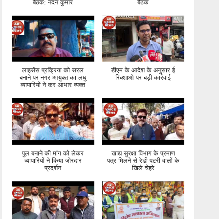
बैठक: नंदन कुमार
बैठक
लाइसेंस प्रक्रिया को सरल
डीएम के आदेश के अनुसार ई
बनाने पर नगर आयुक्त का लघु
रिक्शाओ पर बड़ी कार्रवाई
व्यापारियों ने कर आभार व्यक्त
पुल बनाने की मांग को लेकर
खाद्य सुरक्षा विभाग के प्रमाण
व्यापारियों ने किया जोरदार
पत्र मिलने से रेडी पटरी वालों के
प्रदर्शन
खिले चेहरे