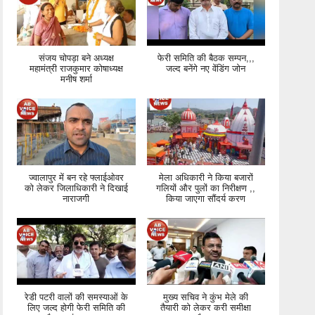
संजय चोपड़ा बने अध्यक्ष
फेरी समिति की बैठक सम्पन,,,
महामंत्री राजकुमार कोषाध्यक्ष
जल्द बनेंगे नए वेंडिंग जोन
मनीष शर्मा
ज्वालापुर में बन रहे फ्लाईओवर
मेला अधिकारी ने किया बजारों
को लेकर जिलाधिकारी ने दिखाई
गलियों और पुलों का निरीक्षण ,,
नाराजगी
किया जाएगा सौंदर्य करण
रेडी पटरी वालों की समस्याओं के
मुख्य सचिव ने कुंभ मेले की
लिए जल्द होगी फेरी समिति की
तैयारी को लेकर करी समीक्षा