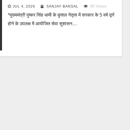
98
Views
JUL 4, 2026
SANJAY BANSAL
*मुख्यमंत्री पुष्कर सिंह धामी के कुशल नेतृत्व में सरकार के 5 वर्ष पूर्ण
होने के उपलक्ष में आयोजित सेवा सुशासन…