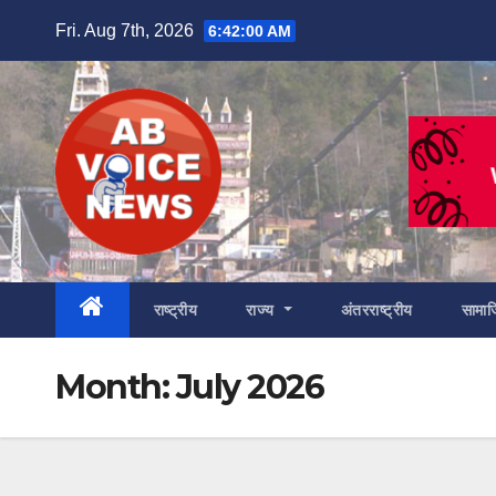
Skip
Fri. Aug 7th, 2026
6:42:01 AM
to
content
राष्ट्रीय
राज्य
अंतरराष्ट्रीय
सामा
Month:
July 2026