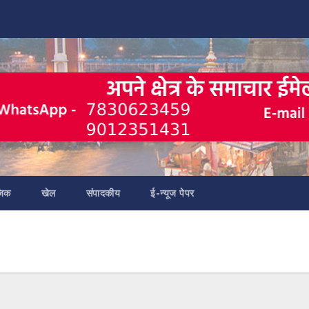
जिक
खेल
संपादकीय
ई-न्यूज पेपर