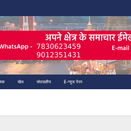
जिक
खेल
संपादकीय
ई-न्यूज पेपर