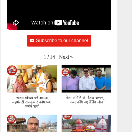
Subscribe to our channel
Next
»
1
/
14
संजय चोपड़ा बने अध्यक्ष
फेरी समिति की बैठक सम्पन,,,
महामंत्री राजकुमार कोषाध्यक्ष
जल्द बनेंगे नए वेंडिंग जोन
मनीष शर्मा