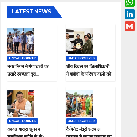
c
w
LATEST NEWS
W
e
i
h
L
b
t
a
i
o
G
t
t
n
o
m
e
s
k
k
a
r
UNCATEGORIZED
UNCATEGORIZED
A
e
i
नगर निगम ने गंगा घाटों पर
शौर्य दिवस पर जिलाधिकारी
p
d
उतारे स्वच्छता दूत,,,,
ने शहीदों के परिवार वालों को
l
p
किया सम्मानित
I
n
UNCATEGORIZED
UNCATEGORIZED
कावड़ यात्रा सुगम व
कैबिनेट मंत्री सतपाल
व्यवस्थित तरीके से हो ;
महाराज ने लगाया रुद्राक्ष का