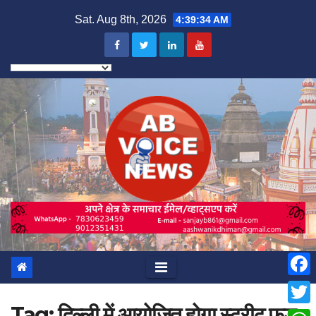
Skip
Sat. Aug 8th, 2026
4:39:36 AM
to
content
F
Tag:
दिल्ली में आयोजित होगा स्ट्रीट फूड
a
T