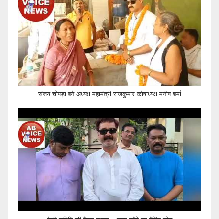
संजय चोपड़ा बने अध्यक्ष महामंत्री राजकुमार कोषाध्यक्ष मनीष शर्मा