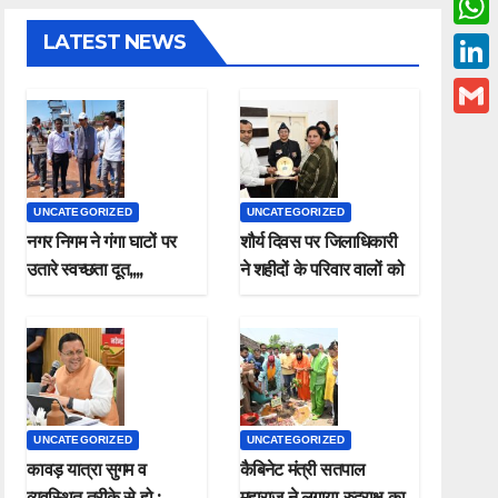
c
w
LATEST NEWS
W
e
i
h
L
b
t
a
i
o
G
t
t
n
o
m
e
s
k
k
a
r
UNCATEGORIZED
UNCATEGORIZED
A
e
i
नगर निगम ने गंगा घाटों पर
शौर्य दिवस पर जिलाधिकारी
p
d
उतारे स्वच्छता दूत,,,,
ने शहीदों के परिवार वालों को
l
p
किया सम्मानित
I
n
UNCATEGORIZED
UNCATEGORIZED
कावड़ यात्रा सुगम व
कैबिनेट मंत्री सतपाल
व्यवस्थित तरीके से हो ;
महाराज ने लगाया रुद्राक्ष का