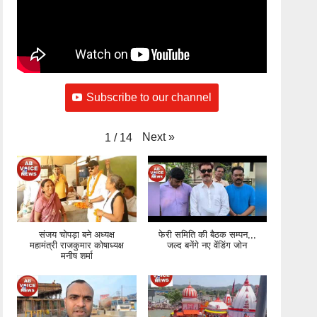
Subscribe to our channel
Next
»
1
/
14
संजय चोपड़ा बने अध्यक्ष
फेरी समिति की बैठक सम्पन,,,
महामंत्री राजकुमार कोषाध्यक्ष
जल्द बनेंगे नए वेंडिंग जोन
मनीष शर्मा