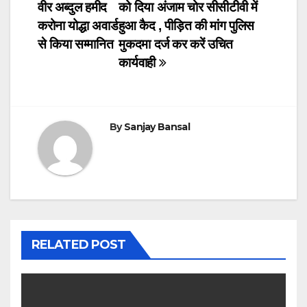
वीर अब्दुल हमीद
को दिया अंजाम चोर सीसीटीवी में
e
er
s
e
navigation
करोना योद्धा अवार्ड
हुआ कैद , पीड़ित की मांग पुलिस
b
A
dI
से किया सम्मानित
मुकदमा दर्ज कर करें उचित
o
p
n
कार्यवाही
o
p
k
By
Sanjay Bansal
RELATED POST