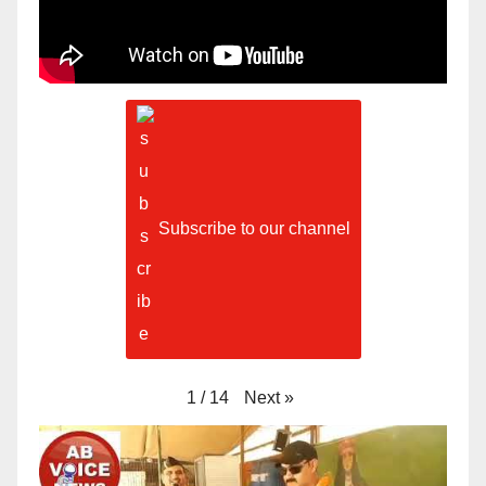
Subscribe to our channel
Next
»
1
/
14