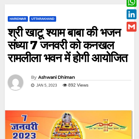
c
w
W
e
i
HARIDWAR
UTTARAKHAND
h
L
b
श्री खाटू श्याम बाबा की भजन
t
a
i
o
G
t
संध्या 7 जनवरी को कनखल
t
n
o
m
e
s
रामलीला भवन में होगी आयोजित
k
k
a
r
A
e
i
p
d
l
By
Ashwani Dhiman
p
I
892
Views
JAN 5, 2023
n