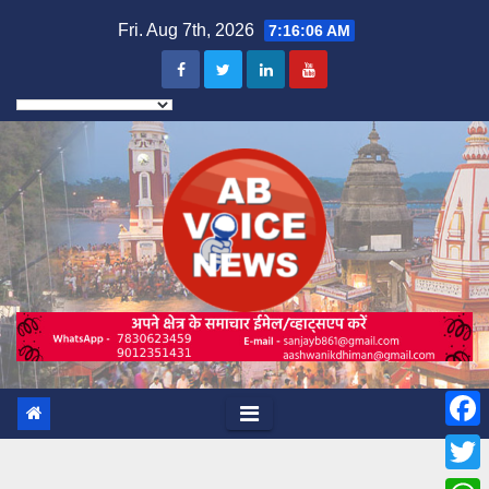
Skip
Fri. Aug 7th, 2026
7:16:07 AM
to
content
F
a
T