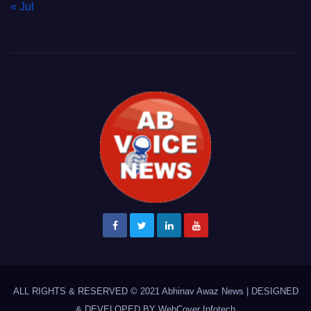
« Jul
ALL RIGHTS & RESERVED © 2021
Abhinav Awaz News
|
DESIGNED
& DEVELOPED BY
WebCover Infotech