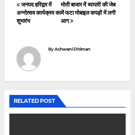
c
tt
at
k
ail
Post
जनपद हरिद्वार में
मोती बाजार में व्यापारी की जेब
अन्नोत्सव कार्यक्रम का
में फटा मोबाइल कपड़ों में लगी
e
er
s
e
navigation
शुभारंभ
आग
b
A
dI
o
p
n
o
p
By
Ashwani Dhiman
k
RELATED POST