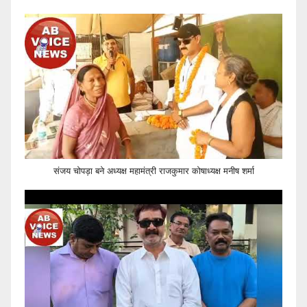
संजय चोपड़ा बने अध्यक्ष महामंत्री राजकुमार कोषाध्यक्ष मनीष शर्मा