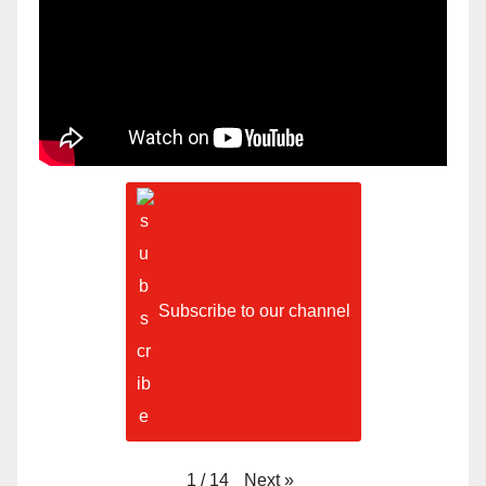
Subscribe to our channel
Next
»
1
/
14