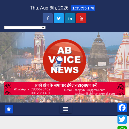
Skip
Thu. Aug 6th, 2026
1:39:56 PM
to
content
F
a
T