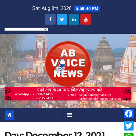
Skip
Sat. Aug 8th, 2026
5:56:42 PM
to
content
F
Day:
December 12, 2021
a
T