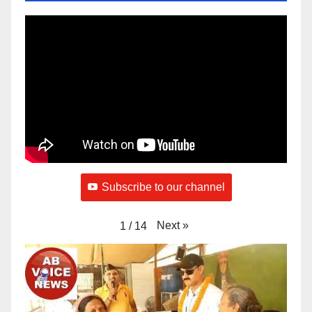
Subscribe to our channel
Next
»
1
/
14