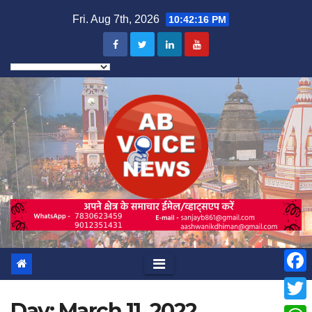
Skip
Fri. Aug 7th, 2026
10:42:17 PM
to
content
F
Day:
March 11, 2022
a
T