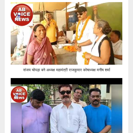
संजय चोपड़ा बने अध्यक्ष महामंत्री राजकुमार कोषाध्यक्ष मनीष शर्मा