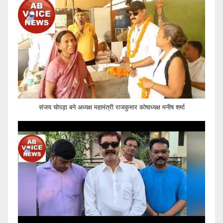
संजय चोपड़ा बने अध्यक्ष महामंत्री राजकुमार कोषाध्यक्ष मनीष शर्मा