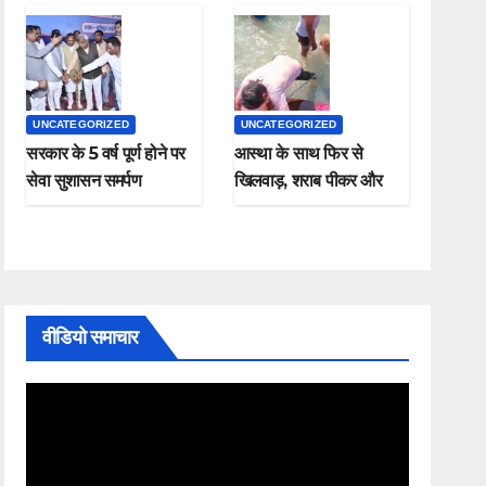
UNCATEGORIZED
UNCATEGORIZED
सरकार के 5 वर्ष पूर्ण होने पर
आस्था के साथ फिर से
सेवा सुशासन समर्पण
खिलवाड़, शराब पीकर और
कार्यक्रम संपन्न
चप्पल पहनकर माँ गंगा में
नहाते हुए नजर आए , यह
कैसी श्रद्धा
वीडियो समाचार