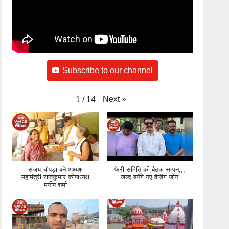
Subscribe to our channel
Next
»
1
/
14
संजय चोपड़ा बने अध्यक्ष
फेरी समिति की बैठक सम्पन,,,
महामंत्री राजकुमार कोषाध्यक्ष
जल्द बनेंगे नए वेंडिंग जोन
मनीष शर्मा