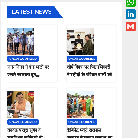
c
w
LATEST NEWS
W
e
i
h
L
b
t
a
i
o
G
t
t
n
o
m
e
s
k
k
a
r
UNCATEGORIZED
UNCATEGORIZED
A
e
i
नगर निगम ने गंगा घाटों पर
शौर्य दिवस पर जिलाधिकारी
p
d
उतारे स्वच्छता दूत,,,,
ने शहीदों के परिवार वालों को
l
p
किया सम्मानित
I
n
UNCATEGORIZED
UNCATEGORIZED
कावड़ यात्रा सुगम व
कैबिनेट मंत्री सतपाल
व्यवस्थित तरीके से हो ;
महाराज ने लगाया रुद्राक्ष का