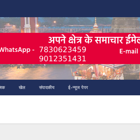
जिक
खेल
संपादकीय
ई-न्यूज पेपर