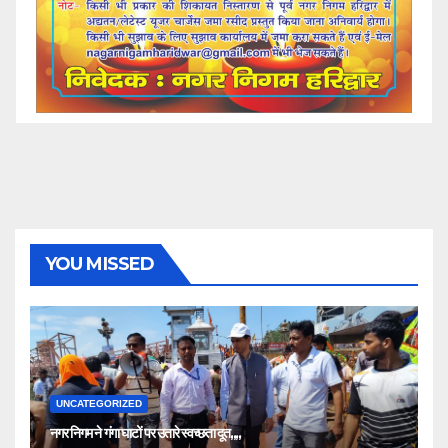
YOU MISSED
UNCATEGORIZED
नगर निगम ने गंगा घाटों पर उतारे स्वच्छता दूत,,,,