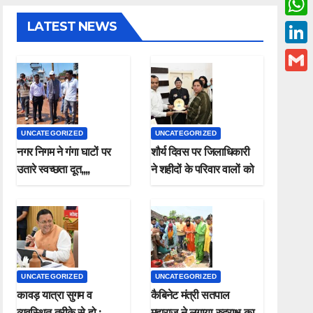
c
w
LATEST NEWS
W
e
i
h
L
b
t
a
i
o
G
t
t
n
o
m
e
s
k
k
a
r
UNCATEGORIZED
UNCATEGORIZED
A
e
i
नगर निगम ने गंगा घाटों पर
शौर्य दिवस पर जिलाधिकारी
p
d
उतारे स्वच्छता दूत,,,,
ने शहीदों के परिवार वालों को
l
p
किया सम्मानित
I
n
UNCATEGORIZED
UNCATEGORIZED
कावड़ यात्रा सुगम व
कैबिनेट मंत्री सतपाल
व्यवस्थित तरीके से हो ;
महाराज ने लगाया रुद्राक्ष का