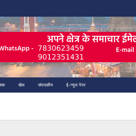
जिक
खेल
संपादकीय
ई-न्यूज पेपर