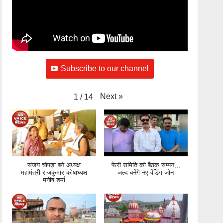
Subscribe to our channel
Next
»
1
/
14
संजय चोपड़ा बने अध्यक्ष
फेरी समिति की बैठक सम्पन,,,
महामंत्री राजकुमार कोषाध्यक्ष
जल्द बनेंगे नए वेंडिंग जोन
मनीष शर्मा