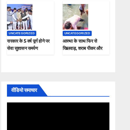
UNCATEGORIZED
UNCATEGORIZED
सरकार के 5 वर्ष पूर्ण होने पर
आस्था के साथ फिर से
सेवा सुशासन समर्पण
खिलवाड़, शराब पीकर और
कार्यक्रम संपन्न
चप्पल पहनकर माँ गंगा में
नहाते हुए नजर आए , यह
कैसी श्रद्धा
वीडियो समाचार