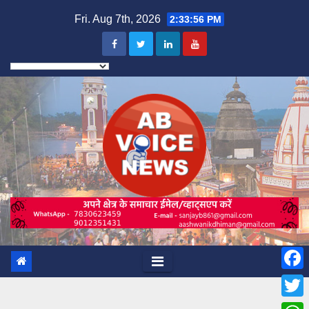
Skip
Fri. Aug 7th, 2026
2:33:57 PM
to
content
F
a
T