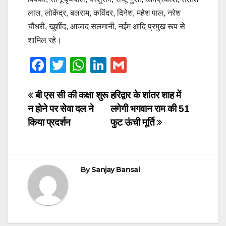
लाल, लोकेंद्र, बलराम, कविंदर, दिनेश, महेश पाल, नरेश
चौधरी, खुर्शीद, आजाद सलमानी, नईम आदि प्रमुख रूप से
शामिल रहे।
F
T
W
Li
G
a
wi
h
n
m
c
tt
at
k
ail
Post
बी एस सी की कक्षा शुरू
हरिद्वार के शांतर शाह में
न होने पर सेवा दल ने
लगेगी भगवान राम की 51
e
er
s
e
navigation
किया प्रदर्शन
फुट ऊंची मूर्ति
b
A
dI
o
p
n
o
p
By
Sanjay Bansal
k