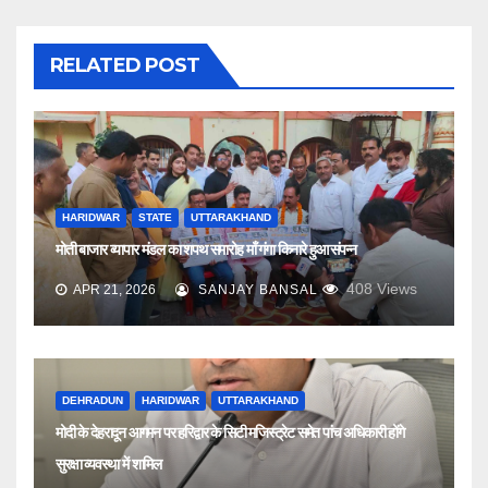
RELATED POST
HARIDWAR
STATE
UTTARAKHAND
मोती बाजार व्यापार मंडल का शपथ समारोह माँ गंगा किनारे हुआ संपन्न
408
Views
APR 21, 2026
SANJAY BANSAL
DEHRADUN
HARIDWAR
UTTARAKHAND
मोदी के देहरादून आगमन पर हरिद्वार के सिटी मजिस्ट्रेट समेत पांच अधिकारी होंगे
सुरक्षा व्यवस्था में शामिल