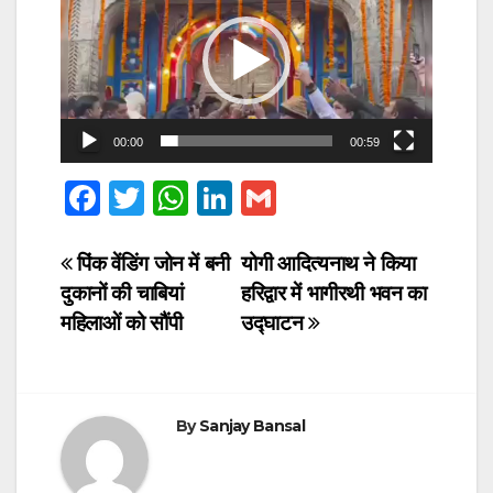
Player
00:00
00:59
F
T
W
Li
G
a
wi
h
n
m
c
tt
at
k
ail
Post
पिंक वेंडिंग जोन में बनी
योगी आदित्यनाथ ने किया
दुकानों की चाबियां
हरिद्वार में भागीरथी भवन का
e
er
s
e
navigation
महिलाओं को सौंपी
उद्घाटन
b
A
dI
o
p
n
o
p
By
Sanjay Bansal
k