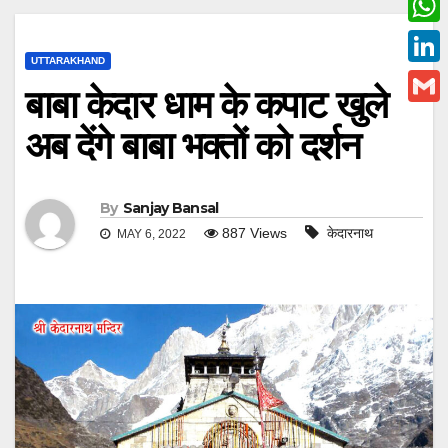
c
w
W
e
i
UTTARAKHAND
h
L
b
बाबा केदार धाम के कपाट खुले
t
a
i
o
G
t
अब देंगे बाबा भक्तों को दर्शन
t
n
o
m
e
s
k
k
a
r
A
e
By
Sanjay Bansal
i
p
887
Views
केदारनाथ
MAY 6, 2022
d
l
p
I
n