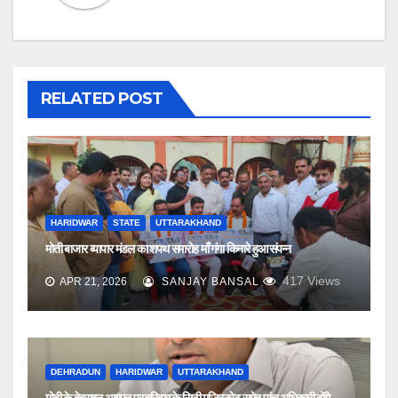
RELATED POST
HARIDWAR
STATE
UTTARAKHAND
मोती बाजार व्यापार मंडल का शपथ समारोह माँ गंगा किनारे हुआ संपन्न
417
Views
APR 21, 2026
SANJAY BANSAL
DEHRADUN
HARIDWAR
UTTARAKHAND