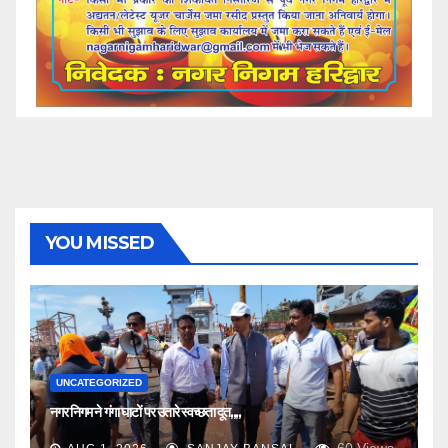
YOU MISSED
UNCATEGORIZED
नगर निगम ने गंगा घाटों पर उतारे स्वच्छता दूत,,,,
60
Views