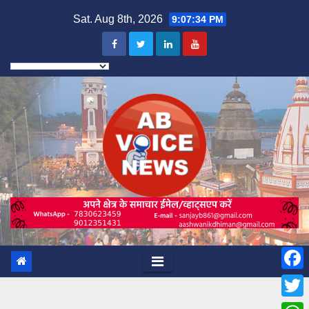
Skip
Sat. Aug 8th, 2026
9:07:36 PM
to
content
F
a
T