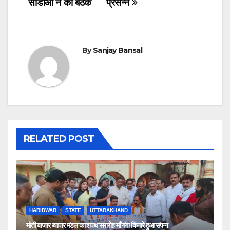
सीडीओ ने की बैठक
प्रसन्न
b
A
dI
o
p
n
o
p
By
Sanjay Bansal
k
RELATED POST
HARIDWAR
STATE
UTTARAKHAND
मोती बाजार व्यापार मंडल का शपथ समारोह माँ गंगा किनारे हुआ संपन्न