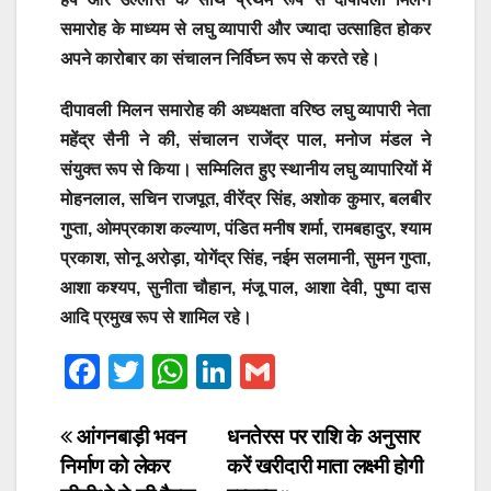
समारोह के माध्यम से लघु व्यापारी और ज्यादा उत्साहित होकर
अपने कारोबार का संचालन निर्विघ्न रूप से करते रहे।
दीपावली मिलन समारोह की अध्यक्षता वरिष्ठ लघु व्यापारी नेता
महेंद्र सैनी ने की, संचालन राजेंद्र पाल, मनोज मंडल ने
संयुक्त रूप से किया। सम्मिलित हुए स्थानीय लघु व्यापारियों में
मोहनलाल, सचिन राजपूत, वीरेंद्र सिंह, अशोक कुमार, बलबीर
गुप्ता, ओमप्रकाश कल्याण, पंडित मनीष शर्मा, रामबहादुर, श्याम
प्रकाश, सोनू अरोड़ा, योगेंद्र सिंह, नईम सलमानी, सुमन गुप्ता,
आशा कश्यप, सुनीता चौहान, मंजू पाल, आशा देवी, पुष्पा दास
आदि प्रमुख रूप से शामिल रहे।
F
T
W
Li
G
a
wi
h
n
m
c
tt
at
k
ail
Post
आंगनबाड़ी भवन
धनतेरस पर राशि के अनुसार
निर्माण को लेकर
करें खरीदारी माता लक्ष्मी होगी
e
er
s
e
navigation