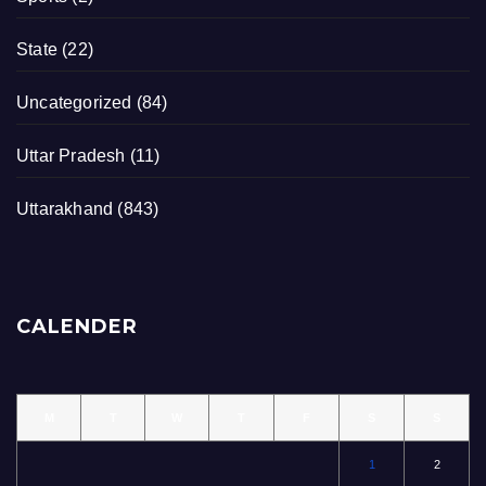
State
(22)
Uncategorized
(84)
Uttar Pradesh
(11)
Uttarakhand
(843)
CALENDER
M
T
W
T
F
S
S
1
2