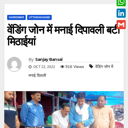
c
w
W
e
i
HARIDWAR
UTTARAKHAND
h
L
b
वेंडिंग जोन में मनाई दिपावली बटी
t
a
i
o
G
t
मिठाईयां
t
n
o
m
e
s
k
k
a
r
A
e
By
Sanjay Bansal
i
p
916
Views
वेंडिंग जोन में
OCT 22, 2022
d
l
p
मनाई दिवाली
I
n