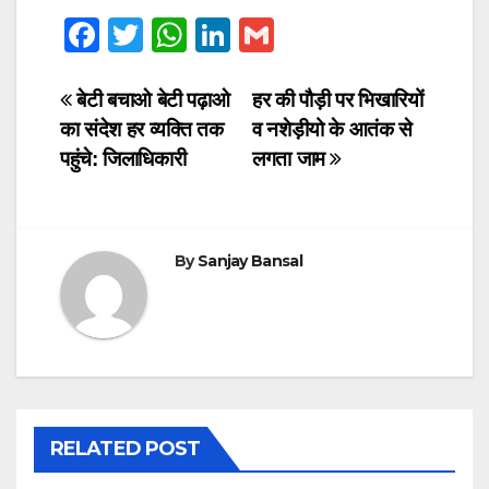
F
T
W
Li
G
a
wi
h
n
m
c
tt
at
k
ail
Post
बेटी बचाओ बेटी पढ़ाओ
हर की पौड़ी पर भिखारियों
का संदेश हर व्यक्ति तक
व नशेड़ीयो के आतंक से
e
er
s
e
navigation
पहुंचे: जिलाधिकारी
लगता जाम
b
A
dI
o
p
n
o
p
By
Sanjay Bansal
k
RELATED POST