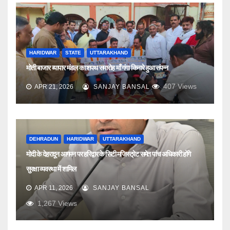
HARIDWAR
STATE
UTTARAKHAND
मोती बाजार व्यापार मंडल का शपथ समारोह माँ गंगा किनारे हुआ संपन्न
407
Views
APR 21, 2026
SANJAY BANSAL
DEHRADUN
HARIDWAR
UTTARAKHAND
मोदी के देहरादून आगमन पर हरिद्वार के सिटी मजिस्ट्रेट समेत पांच अधिकारी होंगे
सुरक्षा व्यवस्था में शामिल
APR 11, 2026
SANJAY BANSAL
1,267
Views