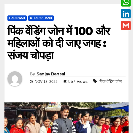
c
w
W
e
i
HARIDWAR
UTTARAKHAND
h
L
b
पिंक वेंडिंग जोन में 100 और
t
a
i
o
G
t
महिलाओं को दी जाए जगह :
t
n
o
m
e
s
संजय चोपड़ा
k
k
a
r
A
e
i
p
d
l
By
Sanjay Bansal
p
I
857
Views
पिंक वेंडिंग जोन
NOV 18, 2022
n