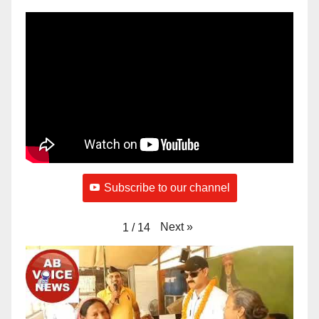
Subscribe to our channel
Next
»
1
/
14