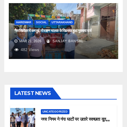
HARIDWAR
SOCIAL
UTTARAKHAND
गैस सिलेंडर में कम हुई तो वाहन चालक के खिलाफ हुआ मुकदमा दर्ज
MAR 21, 2026
SANJAY BANSAL
482
Views
LATEST NEWS
UNCATEGORIZED
नगर निगम ने गंगा घाटों पर उतारे स्वच्छता दूत,,,,