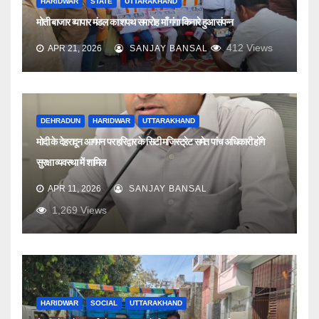
HARIDWAR
STATE
UTTARAKHAND
मोती बाजार व्यापार मंडल का शपथ समारोह माँ गंगा किनारे हुआ संपन्न
412
Views
APR 21, 2026
SANJAY BANSAL
DEHRADUN
HARIDWAR
UTTARAKHAND
मोदी के देहरादून आगमन पर हरिद्वार के सिटी मजिस्ट्रेट समेत पांच अधिकारी होंगे
सुरक्षा व्यवस्था में शामिल
APR 11, 2026
SANJAY BANSAL
1,269
Views
HARIDWAR
SOCIAL
UTTARAKHAND