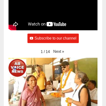
Subscribe to our channel
Next
»
1
/
14