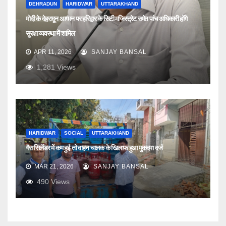
DEHRADUN
HARIDWAR
UTTARAKHAND
मोदी के देहरादून आगमन पर हरिद्वार के सिटी मजिस्ट्रेट समेत पांच अधिकारी होंगे
सुरक्षा व्यवस्था में शामिल
APR 11, 2026
SANJAY BANSAL
1,281
Views
HARIDWAR
SOCIAL
UTTARAKHAND
गैस सिलेंडर में कम हुई तो वाहन चालक के खिलाफ हुआ मुकदमा दर्ज
MAR 21, 2026
SANJAY BANSAL
490
Views