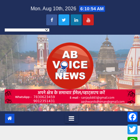
Skip
Mon. Aug 10th, 2026
6:10:56 AM
to
content
F
a
T