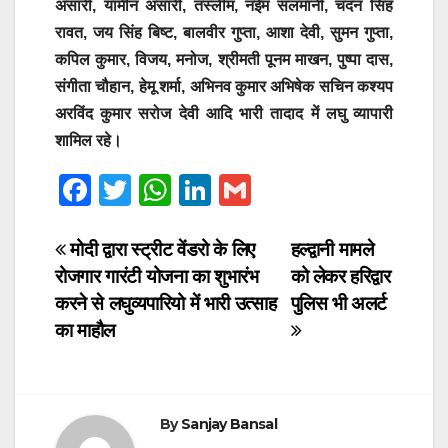
अंसारी, यामीन अंसारी, तस्लीम, नईम सलमानी, चंदन सिंह
रावत, जय सिंह बिष्ट, बालवीर गुप्ता, आशा देवी, सुमन गुप्ता,
कपिल कुमार, विजय, मनोज, श्रीमती पूनम माखन, पुष्पा दास,
संगीता चौहान, हेमू शर्मा, अभिनव कुमार अभिषेक सचिन कश्यप
अरविंद कुमार सरोज देवी आदि भारी तादाद में लघु व्यापारी
शामिल रहे।
F
T
W
Li
G
a
wi
h
n
m
c
tt
at
k
ail
Post
मोदी द्वारा स्ट्रीट वेंडरो के लिए
हल्द्वानी मामले
रोजगार गारंटी योजना का शुभारंभ
को लेकर हरिद्वार
e
er
s
e
navigation
करने से लघुव्यपारियो में भारी उत्साह
पुलिस भी अलर्ट
b
A
dI
का माहौल
o
p
n
o
p
k
By
Sanjay Bansal