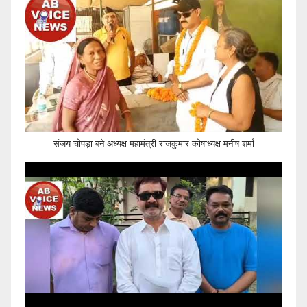
संजय चोपड़ा बने अध्यक्ष महामंत्री राजकुमार कोषाध्यक्ष मनीष शर्मा