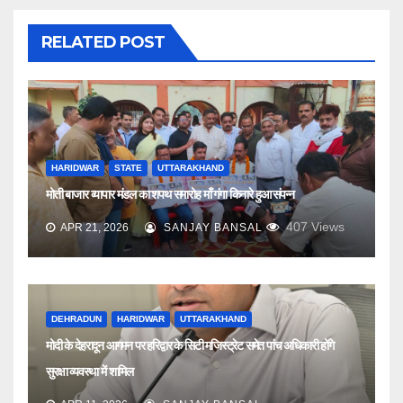
RELATED POST
HARIDWAR
STATE
UTTARAKHAND
मोती बाजार व्यापार मंडल का शपथ समारोह माँ गंगा किनारे हुआ संपन्न
407
Views
APR 21, 2026
SANJAY BANSAL
DEHRADUN
HARIDWAR
UTTARAKHAND
मोदी के देहरादून आगमन पर हरिद्वार के सिटी मजिस्ट्रेट समेत पांच अधिकारी होंगे
सुरक्षा व्यवस्था में शामिल