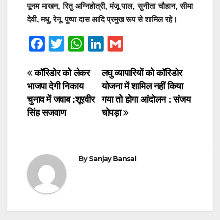
पूनम माखन, रितु अग्निहोत्री, मंजू पाल, सुनीता चौहान, सीमा
देवी, मधु, रेनू, पुष्पा दास आदि प्रमुख रूप से शामिल रहे।
F
T
W
Li
G
a
wi
h
n
m
c
tt
at
k
ail
Post
कॉरिडोर को लेकर
लघु व्यापारियों को कॉरिडोर
भाजपा देगी निकाय
योजना में शामिल नहीं किया
e
er
s
e
navigation
चुनाव में जवाब :शूरवीर
गया तो होगा आंदोलन : संजय
b
A
dI
सिंह सजवाण
चोपड़ा
o
p
n
o
p
k
By
Sanjay Bansal