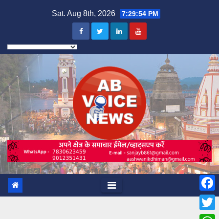
Skip
Sat. Aug 8th, 2026
7:29:56 PM
to
content
F
a
T