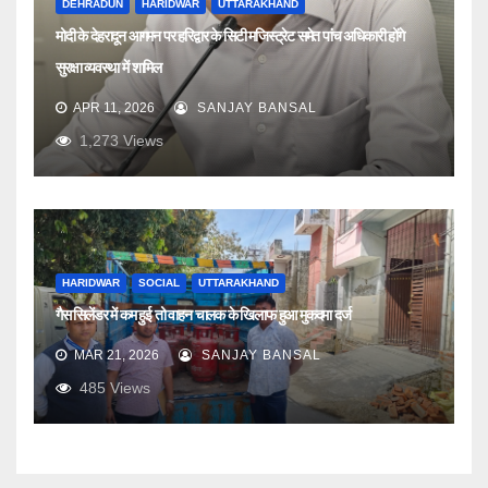
DEHRADUN
HARIDWAR
UTTARAKHAND
मोदी के देहरादून आगमन पर हरिद्वार के सिटी मजिस्ट्रेट समेत पांच अधिकारी होंगे
सुरक्षा व्यवस्था में शामिल
APR 11, 2026
SANJAY BANSAL
1,273
Views
HARIDWAR
SOCIAL
UTTARAKHAND
गैस सिलेंडर में कम हुई तो वाहन चालक के खिलाफ हुआ मुकदमा दर्ज
MAR 21, 2026
SANJAY BANSAL
485
Views