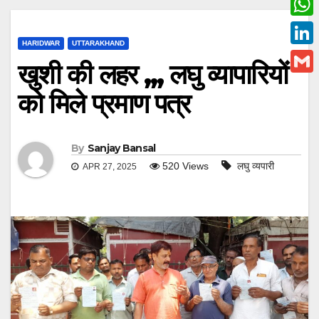
c
w
W
e
i
HARIDWAR
UTTARAKHAND
h
L
b
खुशी की लहर ,,, लघु व्यापारियों
t
a
i
o
G
t
को मिले प्रमाण पत्र
t
n
o
m
e
s
k
k
a
r
A
e
By
Sanjay Bansal
i
p
520
Views
लघु व्यपारी
APR 27, 2025
d
l
p
I
n