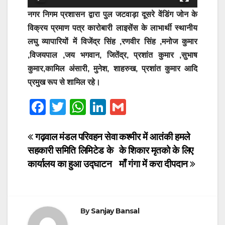
नगर निगम प्रशासन द्वारा पुल जटवाड़ा दूसरे वेंडिंग जोन के
विक्रय प्रमाण पत्र कारोबारी लाइसेंस के लाभार्थी स्थानीय
लघु व्यापारियों में विजेंद्र सिंह ,रणवीर सिंह ,मनोज कुमार
,विजयपाल ,जय भगवान, जितेंद्र, प्रशांत कुमार ,सुभाष
कुमार,कामिल अंसारी, मुनेश, शाहरुख, प्रशांत कुमार आदि
प्रमुख रूप से शामिल रहे।
F
T
W
Li
G
a
wi
h
n
m
c
tt
at
k
ail
Post
गढ़वाल मंडल परिवहन सेवा
कश्मीर में आतंकी हमले
सहकारी समिति लिमिटेड के
के शिकार मृतको के लिए
e
er
s
e
navigation
कार्यालय का हुआ उद्घाटन
माँ गंगा में करा दीपदान
b
A
dI
o
p
n
o
p
By
Sanjay Bansal
k