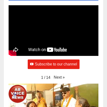
Subscribe to our channel
Next
»
1
/
14