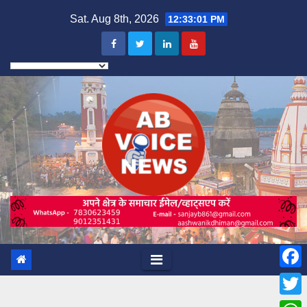
Skip
Sat. Aug 8th, 2026
12:33:02 PM
to
content
F
a
T