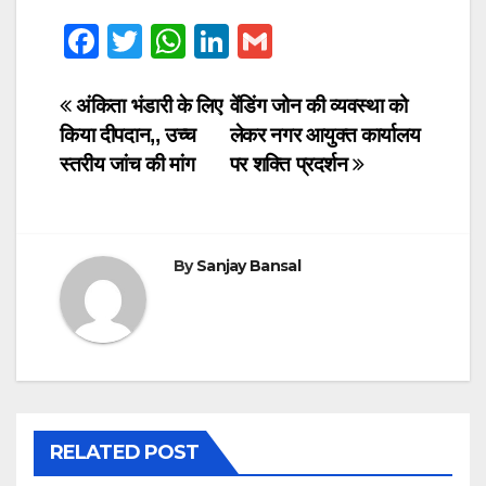
F
T
W
Li
G
a
wi
h
n
m
c
tt
at
k
ail
Post
अंकिता भंडारी के लिए
वेंडिंग जोन की व्यवस्था को
किया दीपदान,, उच्च
लेकर नगर आयुक्त कार्यालय
e
er
s
e
navigation
स्तरीय जांच की मांग
पर शक्ति प्रदर्शन
b
A
dI
o
p
n
o
p
By
Sanjay Bansal
k
RELATED POST