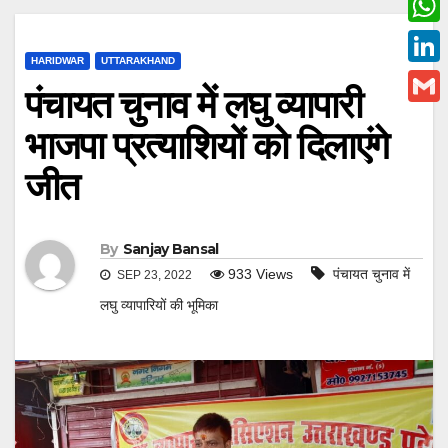
c
w
W
e
i
HARIDWAR
UTTARAKHAND
h
L
b
पंचायत चुनाव में लघु व्यापारी
t
a
i
o
G
t
भाजपा प्रत्याशियों को दिलाएंगे
t
n
o
m
e
s
जीत
k
k
a
r
A
e
i
p
d
l
By
Sanjay Bansal
p
I
933
Views
पंचायत चुनाव में
SEP 23, 2022
n
लघु व्यापारियों की भूमिका