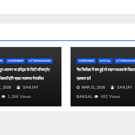
UN
HARIDWAR
UTTARAKHAND
HARIDWAR
SOCIAL
UTTARAKHA
ादून आगमन पर हरिद्वार के सिटी मजिस्ट्रेट
गैस सिलेंडर में कम हुई तो वाहन चालक के खिल
कारी होंगे सुरक्षा व्यवस्था में शामिल
मुकदमा दर्ज
, 2026
SANJAY
MAR 21, 2026
SANJAY
1,266
Views
482
Views
BANSAL