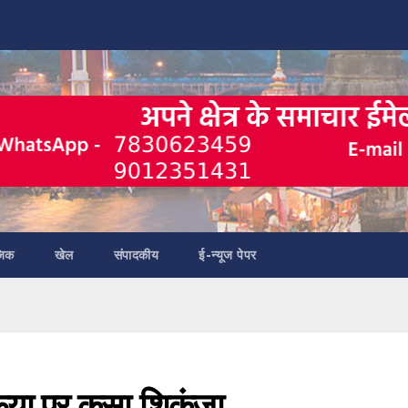
जिक
खेल
संपादकीय
ई-न्यूज पेपर
ाफिया पर कसा शिकंजा