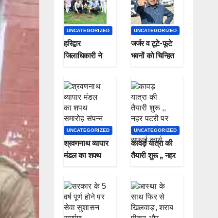
UNCATEGORIZED
UNCATEGORIZED
हरिद्वार
जर्जर व टूटे-फूटे
जिलाधिकारी ने
भवनों को चिन्हित
पौधा लगाकर
कर सील करने के
मनाया हरेला पर्व
जिलाधिकारी ने दिए
निर्देश*
UNCATEGORIZED
UNCATEGORIZED
श्रवणनाथ व्यापार
कावड़ यात्रा की
मंडल का शपथ
तैयारी शुरू ,, नहर
समारोह संपन्न
पटरी पर चल रहा है
सफाई कार्य