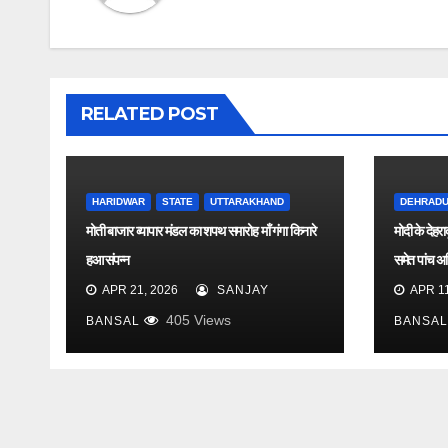
RELATED POST
HARIDWAR
STATE
UTTARAKHAND
DEHRAD
मोती बाजार व्यापार मंडल का शपथ समारोह माँ गंगा किनारे
मोदी के देहर
हुआ संपन्न
समेत पांच अधि
APR 21, 2026
SANJAY
APR 11
405
Views
BANSAL
BANSAL