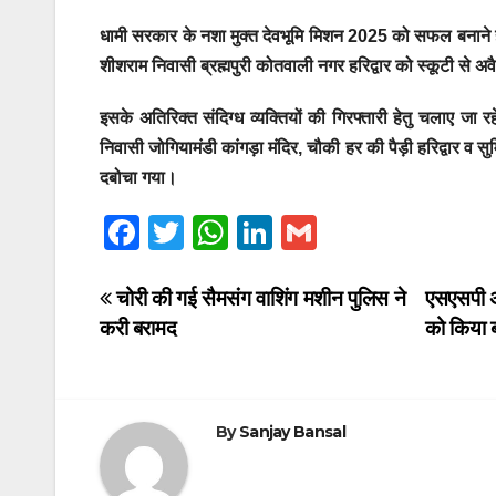
धामी सरकार के नशा मुक्त देवभूमि मिशन 2025 को सफल बनाने हेतु एस
शीशराम निवासी ब्रह्मपुरी कोतवाली नगर हरिद्वार को स्कूटी से 
इसके अतिरिक्त संदिग्ध व्यक्तियों की गिरफ्तारी हेतु चलाए जा 
निवासी जोगियामंडी कांगड़ा मंदिर, चौकी हर की पैड़ी हरिद्वार 
दबोचा गया।
F
T
W
Li
G
a
wi
h
n
m
c
tt
at
k
ail
Post
चोरी की गई सैमसंग वाशिंग मशीन पुलिस ने
एसएसपी अज
करी बरामद
को किया 
e
er
s
e
navigation
b
A
dI
o
p
n
By
Sanjay Bansal
o
p
k