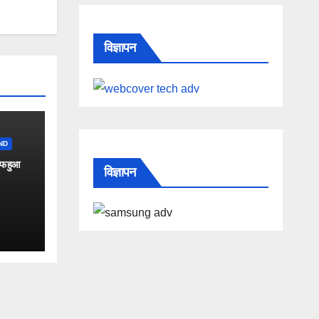
विज्ञापन
ND
ाफ हुआ
विज्ञापन