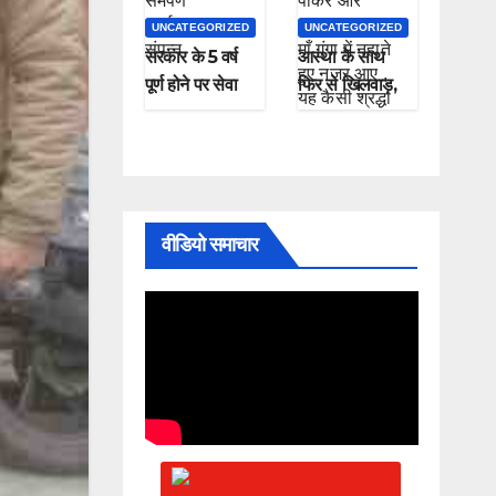
UNCATEGORIZED
UNCATEGORIZED
सरकार के 5 वर्ष
आस्था के साथ
पूर्ण होने पर सेवा
फिर से खिलवाड़,
सुशासन समर्पण
शराब पीकर और
कार्यक्रम संपन्न
चप्पल पहनकर माँ
गंगा में नहाते हुए
नजर आए , यह
कैसी श्रद्धा
वीडियो समाचार