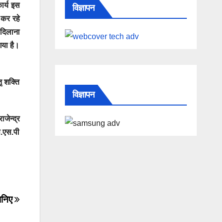
ार्य इस
विज्ञापन
 कर रहे
 दिलाना
गया है।
ृ शक्ति
विज्ञापन
जेन्द्र
स.एस.पी
जानिए