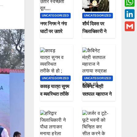
c
w
W
UNCATEGORIZED
UNCATEGORIZED
e
i
h
नगर निगम ने गंगा
शौर्य दिवस पर
L
b
t
घाटों पर उतारे
जिलाधिकारी ने
a
i
o
G
t
स्वच्छता दूत,,,,
शहीदों के परिवार
t
n
o
m
वालों को किया
e
s
k
सम्मानित
k
a
r
A
e
i
p
d
l
UNCATEGORIZED
UNCATEGORIZED
p
I
कावड़ यात्रा सुगम
कैबिनेट मंत्री
n
व व्यवस्थित तरीके
सतपाल महाराज ने
से हो ; मुख्यमंत्री
लगाया रुद्राक्ष का
पौधा मनाया हरेला
पर्व