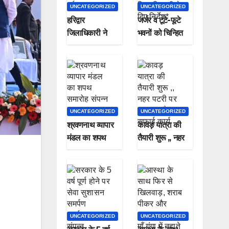
UNCATEGORIZED
UNCATEGORIZED
हरिद्वार
जर्जर व टूटे-फूटे
जिलाधिकारी ने
भवनों को चिन्हित
पौधा लगाकर
कर सील करने के
मनाया हरेला पर्व
जिलाधिकारी ने दिए
निर्देश*
UNCATEGORIZED
UNCATEGORIZED
श्रवणनाथ व्यापार
कावड़ यात्रा की
मंडल का शपथ
तैयारी शुरू ,, नहर
समारोह संपन्न
पटरी पर चल रहा है
सफाई कार्य
UNCATEGORIZED
UNCATEGORIZED