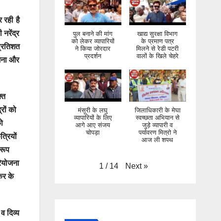
 रही है
नरेंद्र
पुल बनाने की मांग
खाद्य सुरक्षा विभाग
को लेकर व्यापारियों
के प्रमाण पत्र
प्रतिशत
ने किया जोरदार
मिलने से रेडी पटरी
प्रदर्शन
वालों के खिले चेहरे
ोजना और
्त
रों को
मंसूरी के लघु
जिलाधिकारी के मेघा
व्यापारियों के लिए
स्वच्छता अभियान से
को
आगे आए संजय
जुड़े व्यापारी व
चोपड़ा
पर्यावरण मित्रो ने
त्रियों
आज ली शपथ
तरूप
रियोजना
Next
»
1
/
14
कर के
 व दिव्य