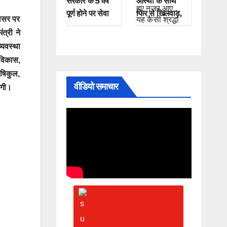
सरकार के 5 वर्ष
आस्था के साथ
पूर्ण होने पर सेवा
फिर से खिलवाड़,
अवसर पर
सुशासन समर्पण
शराब पीकर और
त्री ने
कार्यक्रम संपन्न
चप्पल पहनकर माँ
्यवस्था
गंगा में नहाते हुए
 विकास,
नजर आए , यह
ऋषिकुल,
कैसी श्रद्धा
वीडियो समाचार
ेगी।