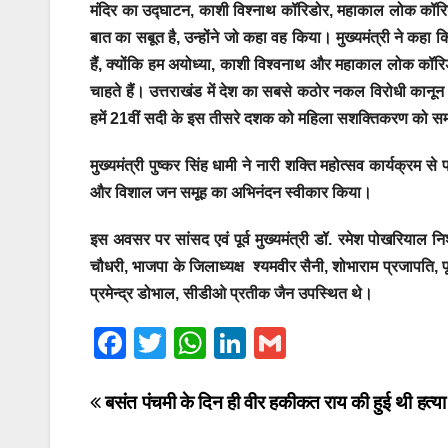
मंदिर का उद्घाटन, काशी विश्नाथ कॉरिडोर, महाकाल लोक कॉरिडोर 
बात का सबूत है, उन्होंने जो कहा वह किया। मुख्यमंत्री ने कहा
हैं, क्योंकि हम अयोध्या, काशी विश्वनाथ और महाकाल लोक कॉ
चाहते हैं। उत्तराखंड में देश का सबसे कठोर नकल विरोधी कान
हमें 21वीं सदी के इस तीसरे दशक को महिला सशक्तिकरण को सम
मुख्यमंत्री पुष्कर सिंह धामी ने नारी शक्ति महोत्सव कार्यक्र
और विशाल जन समूह का अभिनंदन स्वीकार किया।
इस अवसर पर सांसद एवं पूर्व मुख्यमंत्री डॉ. रमेश पोखरियाल नि
चौधरी, भाजपा के जिलाध्यक्ष श्यमवीर सैनी, शोभाराम प्रजापति, पू
प्रमेन्द्र डोभाल, सीडीओ प्रतीक जैन उपस्थित थे।
F
T
W
Li
G
a
wi
h
n
m
c
tt
at
k
ail
Post
बसंत पंचमी के दिन ही वीर हकीकत राय की हुई थी हत्या
e
er
s
e