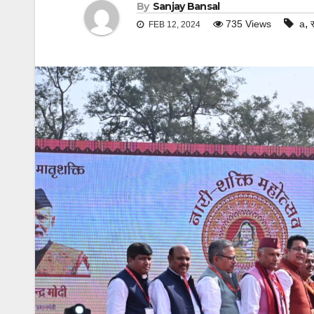
By
Sanjay Bansal
,
735
Views
a
FEB 12, 2024