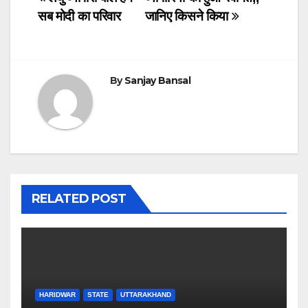
c
tt
at
k
ail
Post
सब मोदी का परिवार
जानिए किसने किया
e
er
s
e
navigation
b
A
dI
o
p
n
By
Sanjay Bansal
o
p
k
RELATED POST
HARIDWAR
STATE
UTTARAKHAND