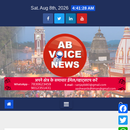
Skip
Sat. Aug 8th, 2026
4:41:30 AM
to
content
F
a
T