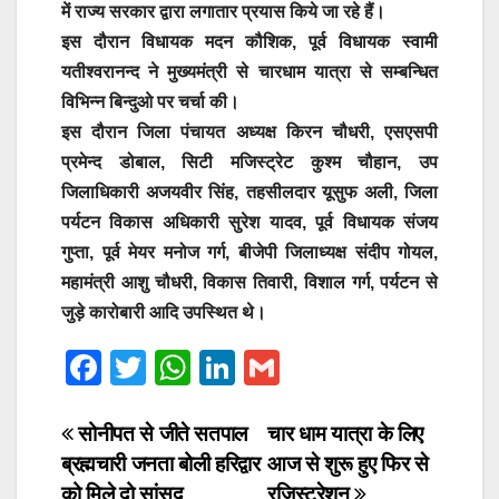
में राज्य सरकार द्वारा लगातार प्रयास किये जा रहे हैं।
इस दौरान विधायक मदन कौशिक, पूर्व विधायक स्वामी
यतीश्वरानन्द ने मुख्यमंत्री से चारधाम यात्रा से सम्बन्धित
विभिन्न बिन्दुओ पर चर्चा की।
इस दौरान जिला पंचायत अध्यक्ष किरन चौधरी, एसएसपी
प्रमेन्द डोबाल, सिटी मजिस्ट्रेट कुश्म चौहान, उप
जिलाधिकारी अजयवीर सिंह, तहसीलदार यूसुफ अली, जिला
पर्यटन विकास अधिकारी सुरेश यादव, पूर्व विधायक संजय
गुप्ता, पूर्व मेयर मनोज गर्ग, बीजेपी जिलाध्यक्ष संदीप गोयल,
महामंत्री आशु चौधरी, विकास तिवारी, विशाल गर्ग, पर्यटन से
जुड़े कारोबारी आदि उपस्थित थे।
F
T
W
Li
G
a
wi
h
n
m
c
tt
at
k
ail
Post
सोनीपत से जीते सतपाल
चार धाम यात्रा के लिए
ब्रह्मचारी जनता बोली हरिद्वार
आज से शुरू हुए फिर से
e
er
s
e
navigation
को मिले दो सांसद
रजिस्ट्रेशन