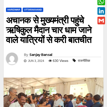
c
w
W
HARIDWAR
UTTARAKHAND
e
i
h
अचानक से मुख्यमंत्री पहुंचे
L
b
t
a
i
ऋषिकुल मैदान चार धाम जाने
o
G
t
t
n
o
m
वाले यात्रियों से करी बातचीत
e
s
k
k
a
r
A
e
i
By
Sanjay Bansal
p
d
l
630
Views
राजनीतिक
JUN 3, 2024
p
I
n