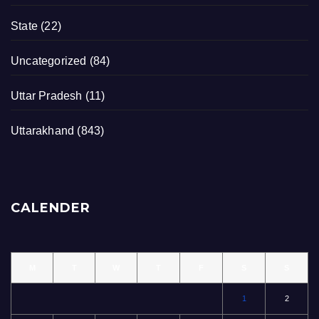
State
(22)
Uncategorized
(84)
Uttar Pradesh
(11)
Uttarakhand
(843)
CALENDER
M
T
W
T
F
S
S
1
2