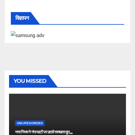
विज्ञापन
YOU MISSED
UNCATEGORIZED
नगर निगम ने गंगा घाटों पर उतारे स्वच्छता दूत,,,,