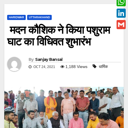
c
w
W
e
i
HARIDWAR
UTTARAKHAND
h
L
b
मदन कौशिक ने किया पशुराम
t
a
i
o
G
t
घाट का विधिवत शुभारंभ
t
n
o
m
e
s
k
k
a
r
A
e
By
Sanjay Bansal
i
p
1,188
Views
धार्मिक
OCT 24, 2021
d
l
p
I
n