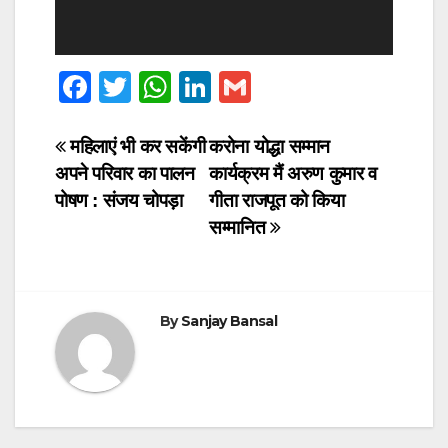
F
T
W
Li
G
a
wi
h
n
m
c
tt
at
k
ail
Post
महिलाएं भी कर सकेंगी
करोना योद्धा सम्मान
अपने परिवार का पालन
कार्यक्रम मैं अरुण कुमार व
e
er
s
e
navigation
पोषण : संजय चोपड़ा
गीता राजपूत को किया
b
A
dI
सम्मानित
o
p
n
o
p
k
By
Sanjay Bansal