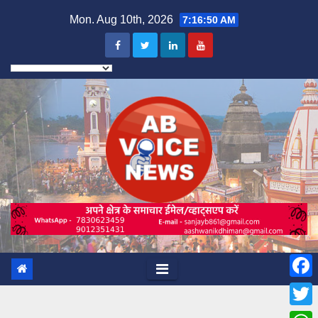
Skip
Mon. Aug 10th, 2026
7:16:51 AM
to
content
F
a
T