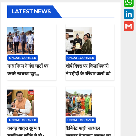
c
w
LATEST NEWS
W
e
i
h
L
b
t
a
i
o
G
t
t
n
o
m
e
s
k
k
a
r
UNCATEGORIZED
UNCATEGORIZED
A
e
i
नगर निगम ने गंगा घाटों पर
शौर्य दिवस पर जिलाधिकारी
p
d
उतारे स्वच्छता दूत,,,,
ने शहीदों के परिवार वालों को
l
p
किया सम्मानित
I
n
UNCATEGORIZED
UNCATEGORIZED
कावड़ यात्रा सुगम व
कैबिनेट मंत्री सतपाल
व्यवस्थित तरीके से हो ;
महाराज ने लगाया रुद्राक्ष का