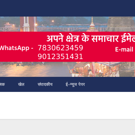
जिक
खेल
संपादकीय
ई-न्यूज पेपर