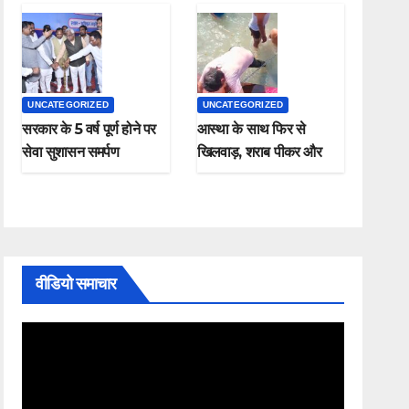
UNCATEGORIZED
UNCATEGORIZED
सरकार के 5 वर्ष पूर्ण होने पर
आस्था के साथ फिर से
सेवा सुशासन समर्पण
खिलवाड़, शराब पीकर और
कार्यक्रम संपन्न
चप्पल पहनकर माँ गंगा में
नहाते हुए नजर आए , यह
कैसी श्रद्धा
वीडियो समाचार