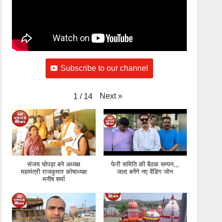
Subscribe to our channel
Next
»
1
/
14
संजय चोपड़ा बने अध्यक्ष
फेरी समिति की बैठक सम्पन,,,
महामंत्री राजकुमार कोषाध्यक्ष
जल्द बनेंगे नए वेंडिंग जोन
मनीष शर्मा