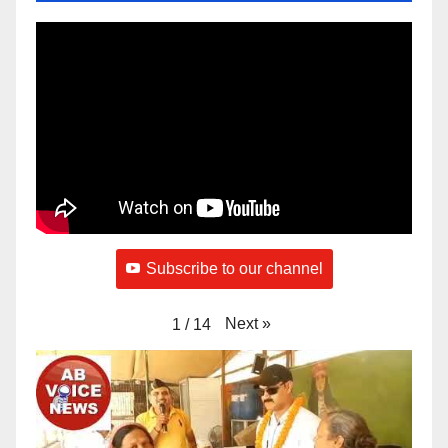
Subscribe to our channel
Next
»
1
/
14