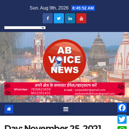
Skip
Sun. Aug 9th, 2026
8:45:53 AM
to
content
F
Day:
November 25, 2021
a
T