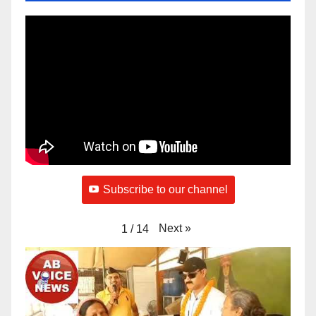
Subscribe to our channel
Next
»
1
/
14