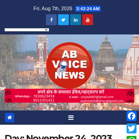
Skip
Fri. Aug 7th, 2026
3:43:25 AM
to
content
F
Day:
November 24, 2023
a
T