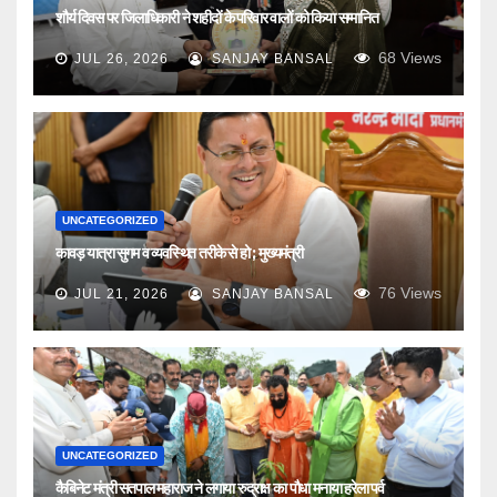
शौर्य दिवस पर जिलाधिकारी ने शहीदों के परिवार वालों को किया सम्मानित
68
Views
JUL 26, 2026
SANJAY BANSAL
UNCATEGORIZED
कावड़ यात्रा सुगम व व्यवस्थित तरीके से हो ; मुख्यमंत्री
76
Views
JUL 21, 2026
SANJAY BANSAL
UNCATEGORIZED
कैबिनेट मंत्री सतपाल महाराज ने लगाया रुद्राक्ष का पौधा मनाया हरेला पर्व