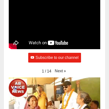
Subscribe to our channel
Next
»
1
/
14