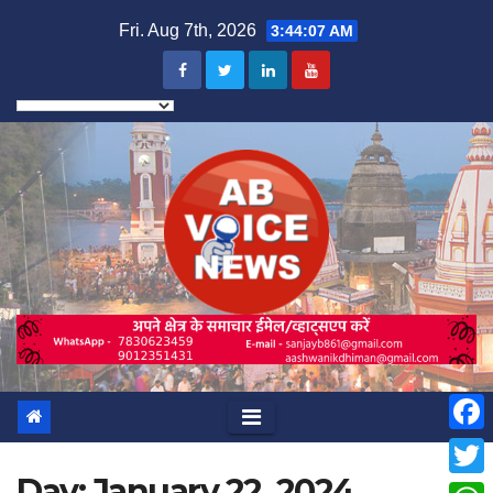
Skip
Fri. Aug 7th, 2026
3:44:08 AM
to
content
F
Day:
January 22, 2024
a
T