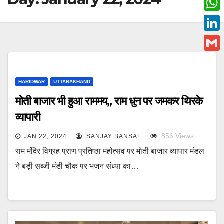
c
w
W
e
i
h
L
b
t
a
i
o
G
t
t
n
o
m
e
s
HARIDWAR
UTTARAKHAND
k
k
a
r
A
मोती बाजार भी हुआ राममय,, राम धुन पर जमकर थिरके
e
i
p
व्यापारी
d
l
p
I
856
Views
JAN 22, 2024
SANJAY BANSAL
n
राम मंदिर विग्रह प्राण प्रतिष्ठा महोत्सव पर मोती बाजार व्यापार मंडल
ने बड़ी सब्जी मंडी चौक पर भजन संध्या का…