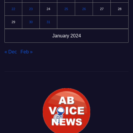
22
23
24
25
26
27
28
29
30
31
January 2024
« Dec
Feb »