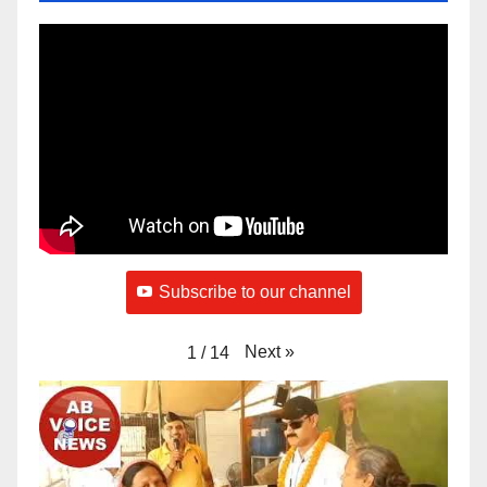
Subscribe to our channel
Next
»
1
/
14