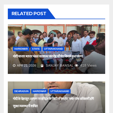
RELATED POST
HARIDWAR
STATE
UTTARAKHAND
मोती बाजार व्यापार मंडल का शपथ समारोह माँ गंगा किनारे हुआ संपन्न
418
Views
APR 21, 2026
SANJAY BANSAL
DEHRADUN
HARIDWAR
UTTARAKHAND
मोदी के देहरादून आगमन पर हरिद्वार के सिटी मजिस्ट्रेट समेत पांच अधिकारी होंगे
सुरक्षा व्यवस्था में शामिल