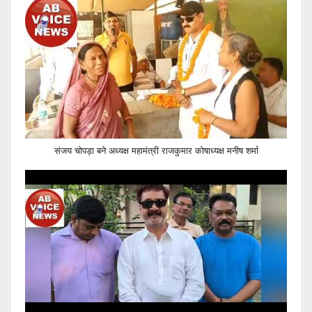
संजय चोपड़ा बने अध्यक्ष महामंत्री राजकुमार कोषाध्यक्ष मनीष शर्मा