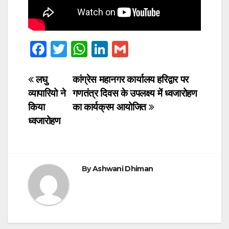
F
T
W
Li
G
a
wi
h
n
m
c
tt
at
k
ail
Post
लघु
कांग्रेस महानगर कार्यालय हरिद्वार पर
व्यापारियो ने
गणतंत्र दिवस के उपलक्ष्य में ध्वजारोहण
e
er
s
e
navigation
किया
का कार्यक्रम आयोजित
b
A
dI
ध्वजारोहण
o
p
n
o
p
k
By
Ashwani Dhiman