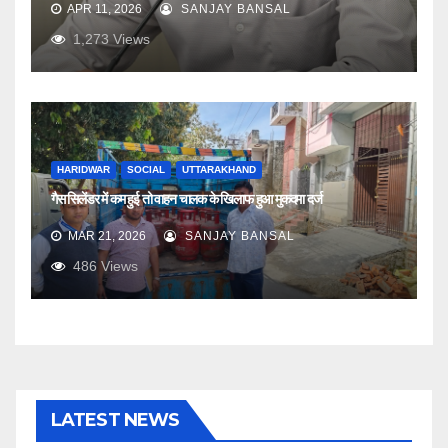
APR 11, 2026
SANJAY BANSAL
1,273
Views
HARIDWAR
SOCIAL
UTTARAKHAND
गैस सिलेंडर में कम हुई तो वाहन चालक के खिलाफ हुआ मुकदमा दर्ज
MAR 21, 2026
SANJAY BANSAL
486
Views
LATEST NEWS