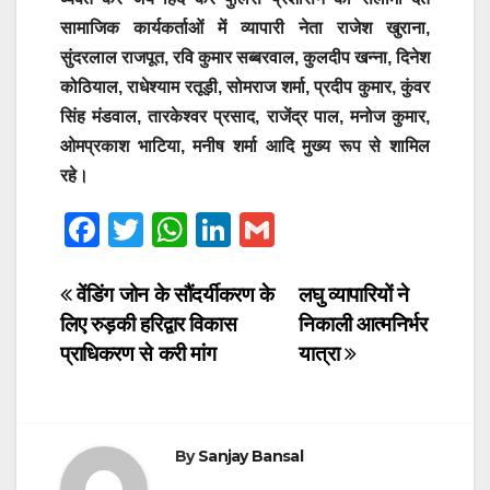
सामाजिक कार्यकर्ताओं में व्यापारी नेता राजेश खुराना,
सुंदरलाल राजपूत, रवि कुमार सब्बरवाल, कुलदीप खन्ना, दिनेश
कोठियाल, राधेश्याम रतूड़ी, सोमराज शर्मा, प्रदीप कुमार, कुंवर
सिंह मंडवाल, तारकेश्वर प्रसाद, राजेंद्र पाल, मनोज कुमार,
ओमप्रकाश भाटिया, मनीष शर्मा आदि मुख्य रूप से शामिल
रहे।
F
T
W
Li
G
a
wi
h
n
m
c
tt
at
k
ail
Post
वेंडिंग जोन के सौंदर्यीकरण के
लघु व्यापारियों ने
लिए रुड़की हरिद्वार विकास
निकाली आत्मनिर्भर
e
er
s
e
navigation
प्राधिकरण से करी मांग
यात्रा
b
A
dI
o
p
n
o
p
By
Sanjay Bansal
k