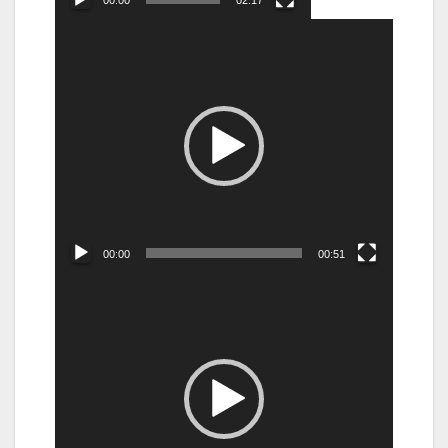
00:00
02:17
Video
Player
00:00
00:51
Video
Player