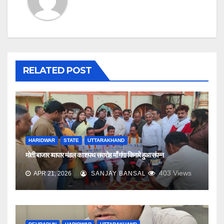
RELATED POST
HARIDWAR
STATE
UTTARAKHAND
मोती बाजार व्यापार मंडल का शपथ समारोह माँ गंगा किनारे हुआ संपन्न
403
Views
APR 21, 2026
SANJAY BANSAL