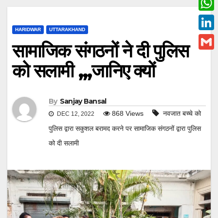
c
w
W
e
i
HARIDWAR
UTTARAKHAND
h
L
b
सामाजिक संगठनों ने दी पुलिस
t
a
i
o
G
t
को सलामी ,,,जानिए क्यों
t
n
o
m
e
s
k
k
a
r
A
e
By
Sanjay Bansal
i
p
868
Views
नवजात बच्चे को
DEC 12, 2022
d
l
p
पुलिस द्वारा सकुशल बरामद करने पर सामाजिक संगठनों द्वारा पुलिस
I
को दी सलामी
n