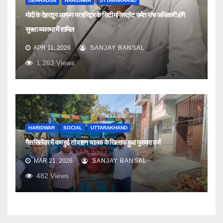
DEHRADUN
HARIDWAR
UTTARAKHAND
मोदी के देहरादून आगमन पर हरिद्वार के सिटी मजिस्ट्रेट समेत पांच अधिकारी होंगे
सुरक्षा व्यवस्था में शामिल
APR 11, 2026
SANJAY BANSAL
1,263
Views
HARIDWAR
SOCIAL
UTTARAKHAND
गैस सिलेंडर में कम हुई तो वाहन चालक के खिलाफ हुआ मुकदमा दर्ज
MAR 21, 2026
SANJAY BANSAL
482
Views