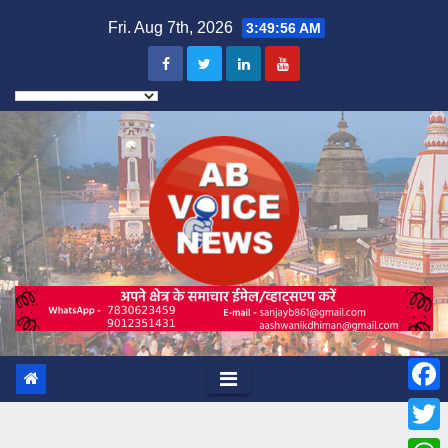
Skip
Fri. Aug 7th, 2026
3:49:57 AM
to
content
F
a
T