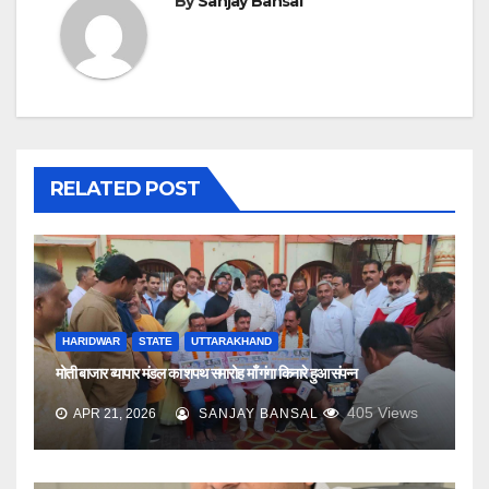
By
Sanjay Bansal
RELATED POST
HARIDWAR
STATE
UTTARAKHAND
मोती बाजार व्यापार मंडल का शपथ समारोह माँ गंगा किनारे हुआ संपन्न
405
Views
APR 21, 2026
SANJAY BANSAL