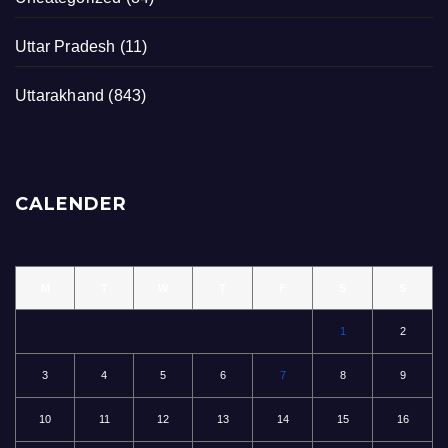
Uttar Pradesh
(11)
Uttarakhand
(843)
CALENDER
M
T
W
T
F
S
S
1
2
3
4
5
6
7
8
9
10
11
12
13
14
15
16