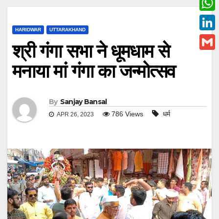
c
w
W
e
i
HARIDWAR
UTTARAKHAND
h
L
b
श्री गंगा सभा ने धूमधाम से
t
a
i
o
G
t
मनाया मां गंगा का जन्मोत्सव
t
n
o
m
e
s
k
k
a
r
A
e
By
Sanjay Bansal
i
p
786
Views
धर्म
APR 26, 2023
d
l
p
I
n