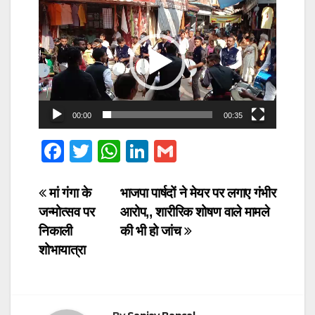
Video
Player
00:00
00:35
F
T
W
Li
G
a
wi
h
n
m
c
tt
at
k
ail
Post
मां गंगा के
भाजपा पार्षदों ने मेयर पर लगाए गंभीर
जन्मोत्सव पर
आरोप,, शारीरिक शोषण वाले मामले
e
er
s
e
navigation
निकाली
की भी हो जांच
b
A
dI
शोभायात्रा
o
p
n
o
p
k