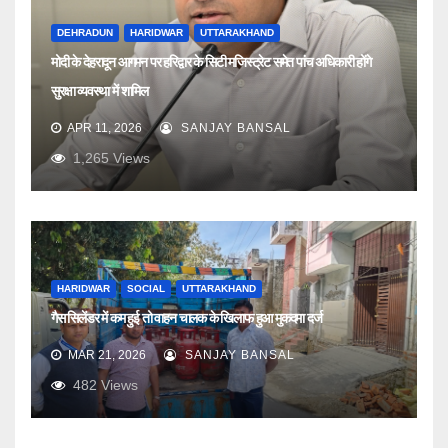
DEHRADUN
HARIDWAR
UTTARAKHAND
मोदी के देहरादून आगमन पर हरिद्वार के सिटी मजिस्ट्रेट समेत पांच अधिकारी होंगे
सुरक्षा व्यवस्था में शामिल
APR 11, 2026
SANJAY BANSAL
1,265
Views
HARIDWAR
SOCIAL
UTTARAKHAND
गैस सिलेंडर में कम हुई तो वाहन चालक के खिलाफ हुआ मुकदमा दर्ज
MAR 21, 2026
SANJAY BANSAL
482
Views