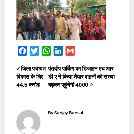
F
T
W
Li
G
a
wi
h
n
m
c
tt
at
k
ail
Post
जिला पंचायत
पंतदीप पार्किंग का डिजाइन एच आर
विकास के लिए
डी ए ने किया तैयार वाहनों की संख्या
e
er
s
e
navigation
44.5 करोड़
बढ़कर पहुंचेगी 4000
b
A
dI
o
p
n
o
p
By
Sanjay Bansal
k