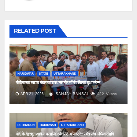
RELATED POST
HARIDWAR
STATE
UTTARAKHAND
मोती बाजार व्यापार मंडल का शपथ समारोह माँ गंगा किनारे हुआ संपन्न
418
Views
APR 21, 2026
SANJAY BANSAL
DEHRADUN
HARIDWAR
UTTARAKHAND
मोदी के देहरादून आगमन पर हरिद्वार के सिटी मजिस्ट्रेट समेत पांच अधिकारी होंगे