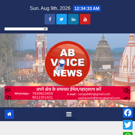
Skip
Sun. Aug 9th, 2026
12:34:35 AM
to
content
F
a
T