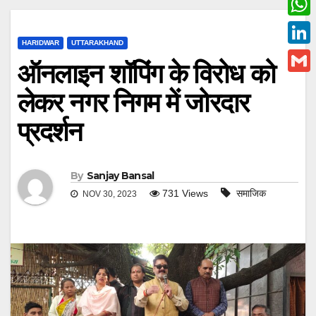
c
w
W
e
i
HARIDWAR
UTTARAKHAND
h
L
b
ऑनलाइन शॉपिंग के विरोध को
t
a
i
o
G
t
लेकर नगर निगम में जोरदार
t
n
o
m
e
s
प्रदर्शन
k
k
a
r
A
e
i
p
d
l
By
Sanjay Bansal
p
I
731
Views
समाजिक
NOV 30, 2023
n