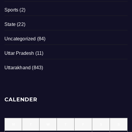
Sports
(2)
State
(22)
Uncategorized
(84)
Uttar Pradesh
(11)
Uttarakhand
(843)
CALENDER
M
T
W
T
F
S
S