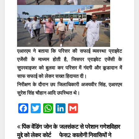
एआरएम ने बताया कि परिसर की सफाई व्यवस्था प्राइवेट
एजेंसी के माध्यम होती है, जिसपर प्राइवेट एजेंसी के
सुपरवाइजर को बुलवा कर परिसर में गंदगी और कूडादान में
साफ सफाई को लेकर सख्त हिदायत दी।
निरीक्षण के दौरान उप जिलाधिकारी अजयवीर सिंह, एआरएम
सुरेश सिंह चौहान आदि उपस्थित थे।
F
T
W
Li
G
a
wi
h
n
m
c
tt
at
k
ail
Post
पिंक वेंडिंग जोन के
जलसंकट से परेशान गणेशविहार
मुद्दे को लेकर कोर्ट
फेस2 कालोनी निवासियों ने
e
er
s
e