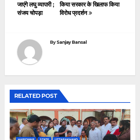
navigation
जाएंगे लघु व्यापारी ;
किया सरकार के खिलाफ किया
b
A
dI
संजय चोपड़ा
विरोध प्रदर्शन
o
p
n
o
p
k
By
Sanjay Bansal
RELATED POST
HARIDWAR
STATE
UTTARAKHAND