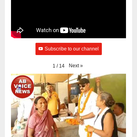
Subscribe to our channel
Next
»
1
/
14