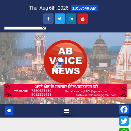
Skip
Thu. Aug 6th, 2026
10:57:48 AM
to
content
F
a
T