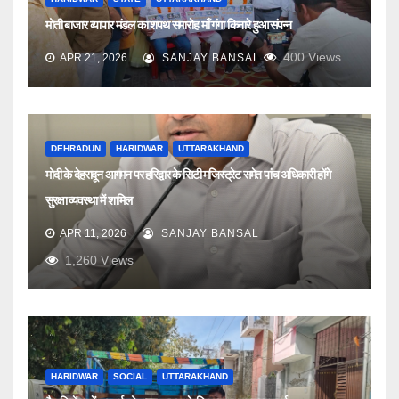
मोती बाजार व्यापार मंडल का शपथ समारोह माँ गंगा किनारे हुआ संपन्न
400
Views
APR 21, 2026
SANJAY BANSAL
DEHRADUN
HARIDWAR
UTTARAKHAND
मोदी के देहरादून आगमन पर हरिद्वार के सिटी मजिस्ट्रेट समेत पांच अधिकारी होंगे
सुरक्षा व्यवस्था में शामिल
APR 11, 2026
SANJAY BANSAL
1,260
Views
HARIDWAR
SOCIAL
UTTARAKHAND