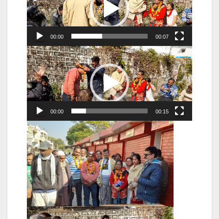
00:00
00:07
Video
Player
00:00
00:15