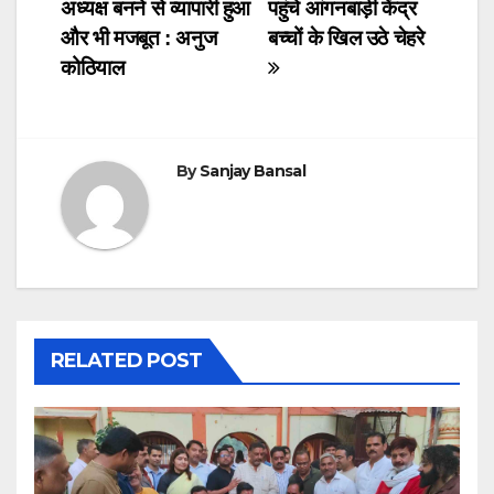
अध्यक्ष बनने से व्यापारी हुआ
पहुंचे आंगनबाड़ी केंद्र
e
er
s
e
navigation
और भी मजबूत : अनुज
बच्चों के खिल उठे चेहरे
b
A
dI
कोठियाल
o
p
n
o
p
k
By
Sanjay Bansal
RELATED POST