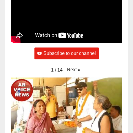
Subscribe to our channel
Next
»
1
/
14