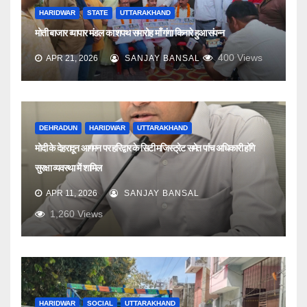
HARIDWAR
STATE
UTTARAKHAND
मोती बाजार व्यापार मंडल का शपथ समारोह माँ गंगा किनारे हुआ संपन्न
400
Views
APR 21, 2026
SANJAY BANSAL
DEHRADUN
HARIDWAR
UTTARAKHAND
मोदी के देहरादून आगमन पर हरिद्वार के सिटी मजिस्ट्रेट समेत पांच अधिकारी होंगे
सुरक्षा व्यवस्था में शामिल
APR 11, 2026
SANJAY BANSAL
1,260
Views
HARIDWAR
SOCIAL
UTTARAKHAND