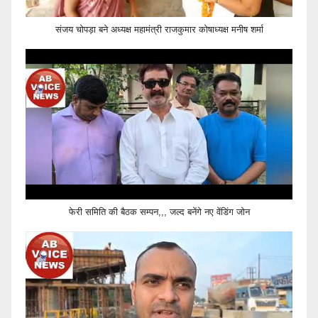
संजय चोपड़ा बने अध्यक्ष महामंत्री राजकुमार कोषाध्यक्ष मनीष शर्मा
फेरी समिति की बैठक सम्पन,,, जल्द बनेंगे नए वेंडिंग जोन