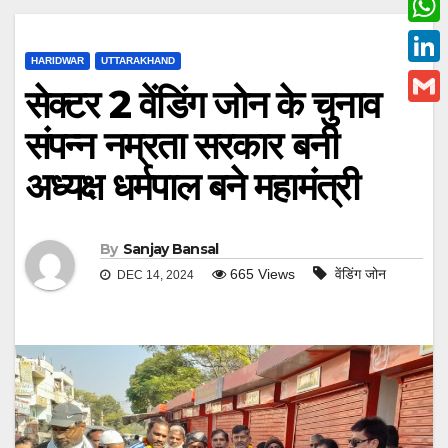
c
w
W
e
i
HARIDWAR
UTTARAKHAND
h
L
b
सेक्टर 2 वेंडिंग जोन के चुनाव
t
a
i
o
G
t
संपन्न नम्रता सरकार बनी
t
n
o
m
e
s
अध्यक्ष धर्मपाल बने महामंत्री
k
k
a
r
A
e
i
p
d
l
By
Sanjay Bansal
p
I
665
Views
वेंडिंग जोन
DEC 14, 2024
n