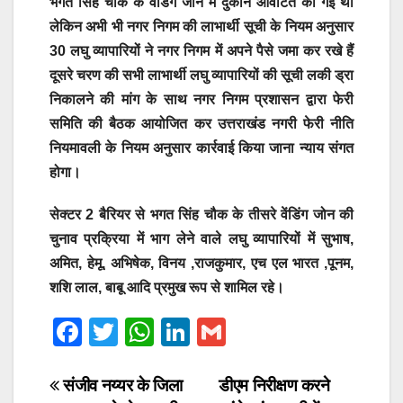
भगत सिंह चौक के वेंडिंग जोन में दुकान आवटित की गई थी
लेकिन अभी भी नगर निगम की लाभार्थी सूची के नियम अनुसार
30 लघु व्यापारियों ने नगर निगम में अपने पैसे जमा कर रखे हैं
दूसरे चरण की सभी लाभार्थी लघु व्यापारियों की सूची लकी ड्रा
निकालने की मांग के साथ नगर निगम प्रशासन द्वारा फेरी
समिति की बैठक आयोजित कर उत्तराखंड नगरी फेरी नीति
नियमावली के नियम अनुसार कार्रवाई किया जाना न्याय संगत
होगा।
सेक्टर 2 बैरियर से भगत सिंह चौक के तीसरे वेंडिंग जोन की
चुनाव प्रक्रिया में भाग लेने वाले लघु व्यापारियों में सुभाष,
अमित, हेमू, अभिषेक, विनय ,राजकुमार, एच एल भारत ,पूनम,
शशि लाल, बाबू आदि प्रमुख रूप से शामिल रहे।
F
T
W
Li
G
a
wi
h
n
m
c
tt
at
k
ail
Post
संजीव नय्यर के जिला
डीएम निरीक्षण करने