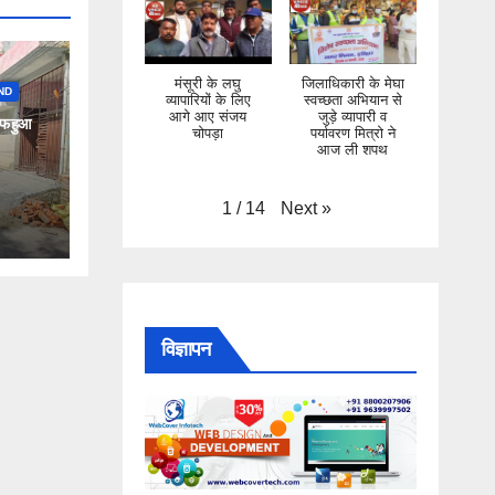
मंसूरी के लघु
जिलाधिकारी के मेघा
ND
व्यापारियों के लिए
स्वच्छता अभियान से
आगे आए संजय
जुड़े व्यापारी व
ाफ हुआ
चोपड़ा
पर्यावरण मित्रो ने
आज ली शपथ
Next
»
1
/
14
विज्ञापन