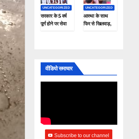
UNCATEGORIZED
UNCATEGORIZED
सरकार के 5 वर्ष
आस्था के साथ
पूर्ण होने पर सेवा
फिर से खिलवाड़,
सुशासन समर्पण
शराब पीकर और
कार्यक्रम संपन्न
चप्पल पहनकर माँ
गंगा में नहाते हुए
नजर आए , यह
कैसी श्रद्धा
वीडियो समाचार
Subscribe to our channel