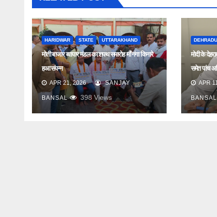
HARIDWAR
STATE
UTTARAKHAND
DEHRAD
मोती बाजार व्यापार मंडल का शपथ समारोह माँ गंगा किनारे
मोदी के देहर
हुआ संपन्न
समेत पांच अधि
APR 21, 2026
SANJAY
APR 11
398
Views
BANSAL
BANSAL