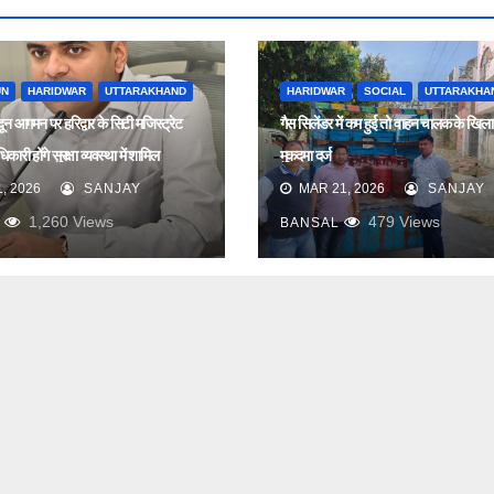
UN
HARIDWAR
UTTARAKHAND
HARIDWAR
SOCIAL
UTTARAKHA
ादून आगमन पर हरिद्वार के सिटी मजिस्ट्रेट
गैस सिलेंडर में कम हुई तो वाहन चालक के खिल
कारी होंगे सुरक्षा व्यवस्था में शामिल
मुकदमा दर्ज
, 2026
SANJAY
MAR 21, 2026
SANJAY
1,260
Views
479
Views
BANSAL