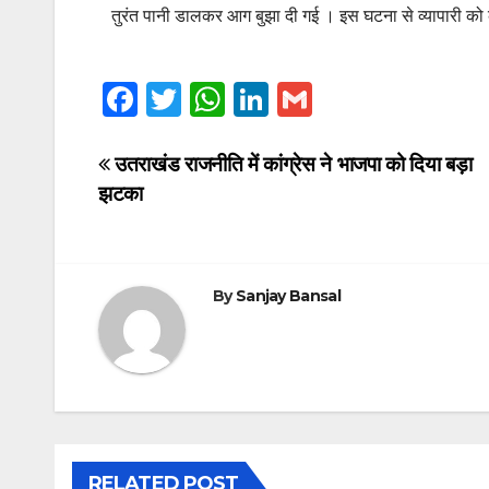
तुरंत पानी डालकर आग बुझा दी गई । इस घटना से व्यापारी को
F
T
W
Li
G
a
wi
h
n
m
c
tt
at
k
ail
Post
उतराखंड राजनीति में कांग्रेस ने भाजपा को दिया बड़ा
झटका
e
er
s
e
navigation
b
A
dI
o
p
n
By
Sanjay Bansal
o
p
k
RELATED POST