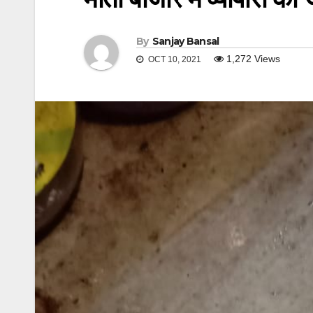
By
Sanjay Bansal
1,272
Views
OCT 10, 2021