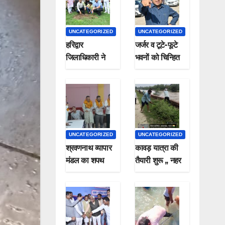
UNCATEGORIZED
UNCATEGORIZED
हरिद्वार
जर्जर व टूटे-फूटे
जिलाधिकारी ने
भवनों को चिन्हित
पौधा लगाकर
कर सील करने के
मनाया हरेला पर्व
जिलाधिकारी ने दिए
निर्देश*
UNCATEGORIZED
UNCATEGORIZED
श्रवणनाथ व्यापार
कावड़ यात्रा की
मंडल का शपथ
तैयारी शुरू ,, नहर
समारोह संपन्न
पटरी पर चल रहा है
सफाई कार्य