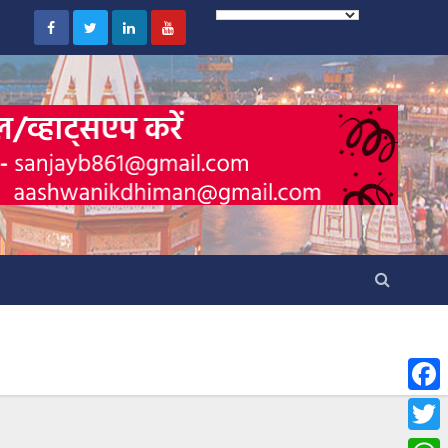
F
a
T