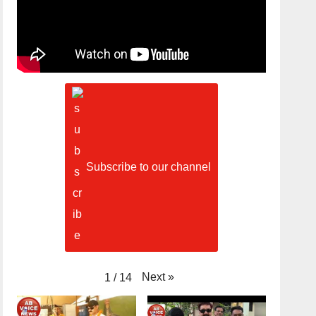
Subscribe to our channel
Next
»
1
/
14