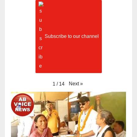
Subscribe to our channel
Next
»
1
/
14