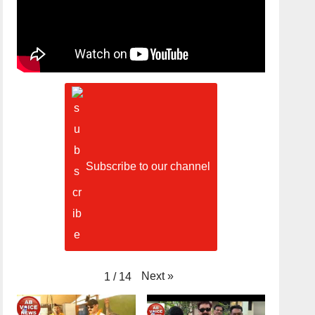
Subscribe to our channel
Next
»
1
/
14