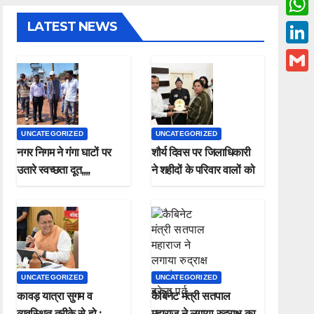
c
w
LATEST NEWS
W
e
i
h
L
b
t
a
i
o
G
t
t
n
o
m
e
s
k
k
a
r
UNCATEGORIZED
UNCATEGORIZED
A
e
i
नगर निगम ने गंगा घाटों पर
शौर्य दिवस पर जिलाधिकारी
p
d
उतारे स्वच्छता दूत,,,,
ने शहीदों के परिवार वालों को
l
p
किया सम्मानित
I
n
UNCATEGORIZED
UNCATEGORIZED
कावड़ यात्रा सुगम व
कैबिनेट मंत्री सतपाल
व्यवस्थित तरीके से हो ;
महाराज ने लगाया रुद्राक्ष का