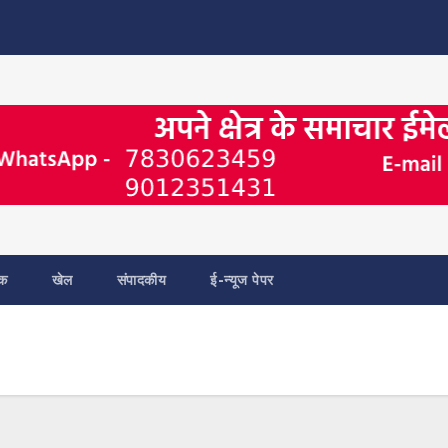
िक
खेल
संपादकीय
ई-न्यूज पेपर