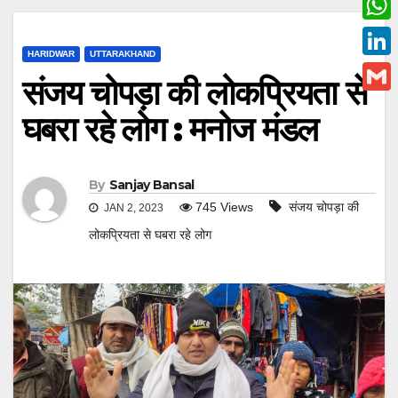
c
w
W
e
i
HARIDWAR
UTTARAKHAND
h
L
b
संजय चोपड़ा की लोकप्रियता से
t
a
i
o
G
t
घबरा रहे लोग : मनोज मंडल
t
n
o
m
e
s
k
k
a
r
A
e
By
Sanjay Bansal
i
p
745
Views
संजय चोपड़ा की
JAN 2, 2023
d
l
p
लोकप्रियता से घबरा रहे लोग
I
n