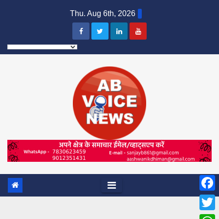
Skip
Thu. Aug 6th, 2026
to
content
F
a
T