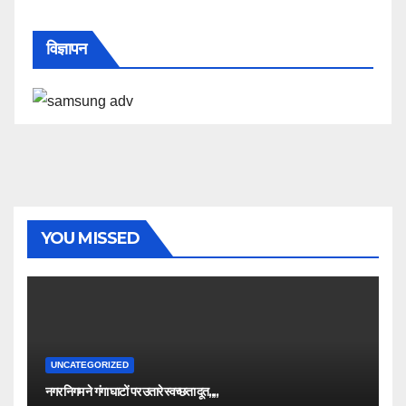
विज्ञापन
YOU MISSED
UNCATEGORIZED
नगर निगम ने गंगा घाटों पर उतारे स्वच्छता दूत,,,,