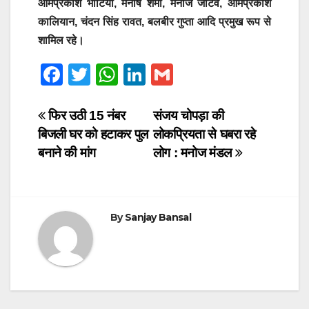
ओमप्रकाश भाटिया, मनीष शर्मा, मनोज जाटव, ओमप्रकाश
कालियान, चंदन सिंह रावत, बलबीर गुप्ता आदि प्रमुख रूप से
शामिल रहे।
F
T
W
Li
G
a
wi
h
n
m
c
tt
at
k
ail
Post
फिर उठी 15 नंबर
संजय चोपड़ा की
बिजली घर को हटाकर पुल
लोकप्रियता से घबरा रहे
e
er
s
e
navigation
बनाने की मांग
लोग : मनोज मंडल
b
A
dI
o
p
n
o
p
By
Sanjay Bansal
k