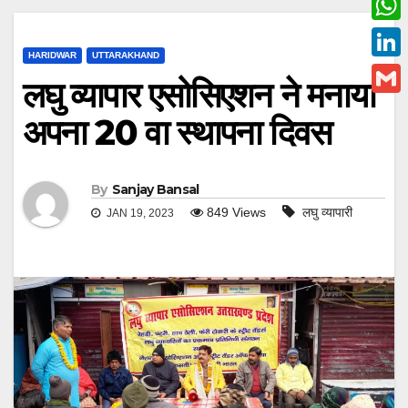
c
w
W
e
i
HARIDWAR
UTTARAKHAND
h
L
b
लघु व्यापार एसोसिएशन ने मनाया
t
a
i
o
G
t
अपना 20 वा स्थापना दिवस
t
n
o
m
e
s
k
k
a
r
A
e
By
Sanjay Bansal
i
p
849
Views
लघु व्यापारी
JAN 19, 2023
d
l
p
I
n