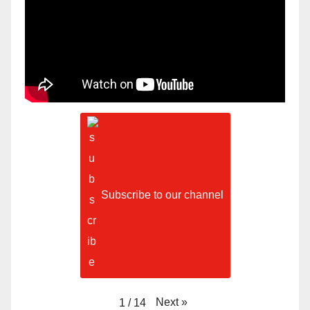
Subscribe to our channel
Next
»
1
/
14