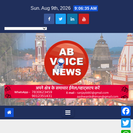
Skip
Sun. Aug 9th, 2026
9:06:37 AM
to
content
F
a
T