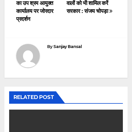
का उप श्रम आयुक्त
वालों को भी शामिल करें
e
er
s
e
navigation
कार्यालय पर जोरदार
सरकार : संजय चोपड़ा
b
A
dI
प्रदर्शन
o
p
n
o
p
k
By
Sanjay Bansal
RELATED POST