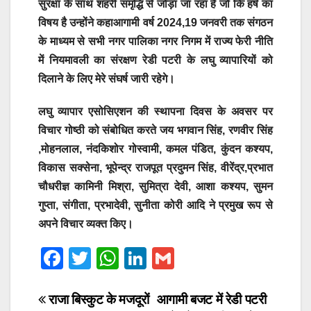
सुरक्षा के साथ शहरी समृद्धि से जोड़ा जा रहा है जो कि हर्ष का
विषय है उन्होंने कहाआगामी वर्ष 2024,19 जनवरी तक संगठन
के माध्यम से सभी नगर पालिका नगर निगम में राज्य फेरी नीति
में नियमावली का संरक्षण रेडी पटरी के लघु व्यापारियों को
दिलाने के लिए मेरे संघर्ष जारी रहेगे।
लघु व्यापार एसोसिएशन की स्थापना दिवस के अवसर पर
विचार गोष्ठी को संबोधित करते जय भगवान सिंह, रणवीर सिंह
,मोहनलाल, नंदकिशोर गोस्वामी, कमल पंडित, कुंदन कश्यप,
विकास सक्सेना, भूपेन्द्र राजपूत प्रदुमन सिंह, वीरेंद्र,प्रभात
चौधरीज्ञ कामिनी मिश्रा, सुमित्रा देवी, आशा कश्यप, सुमन
गुप्ता, संगीता, प्रभादेवी, सुनीता कोरी आदि ने प्रमुख रूप से
अपने विचार व्यक्त किए।
F
T
W
Li
G
a
wi
h
n
m
c
tt
at
k
ail
Post
राजा बिस्कुट के मजदूरों
आगामी बजट में रेडी पटरी