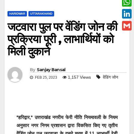
c
w
W
HARIDWAR
UTTARAKHAND
e
i
h
जटवारा पुल पर वेंडिंग जोन की
L
b
t
a
i
प्रक्रिया पूरी , लाभार्थियों को
o
G
t
t
n
o
m
मिली दुकाने
e
s
k
k
a
r
A
e
i
p
By
Sanjay Bansal
d
l
1,157
Views
वेंडिंग जोन
FEB 25, 2023
p
I
n
*हरिद्वार,* उत्तराखंड नगरीय फेरी नीति नियमावली के नियम
अनुसार नगर निगम प्रशासन द्वारा विकसित किए गए तृतीय
वेंडिंग जोन पुल जटवाड़ा के दूसरे चरण में 11 लाभार्थी रेडी