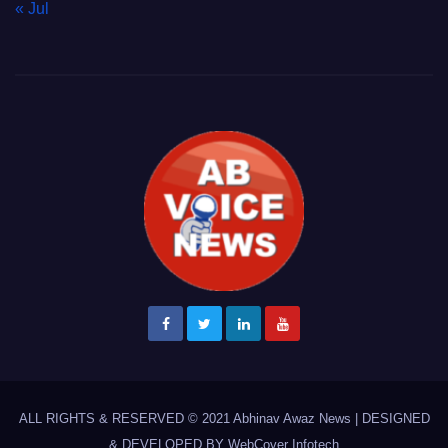
« Jul
ALL RIGHTS & RESERVED © 2021
Abhinav Awaz News
|
DESIGNED
& DEVELOPED BY
WebCover Infotech