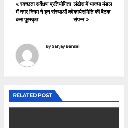
c
tt
at
k
ail
Post
स्वच्छता सर्वेक्षण प्रतियोगिता
लंढोरा में भाजपा मंडल
में नगर निगम ने इन संस्थाओं को
कार्यसमिति की बैठक
e
er
s
e
navigation
करा पुरस्कृत
संपन्न
b
A
dI
o
p
n
o
p
By
Sanjay Bansal
k
RELATED POST