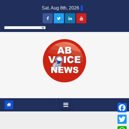
Skip
Sat. Aug 8th, 2026
to
content
F
a
T