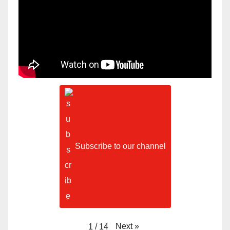
Subscribe to our channel
Next
»
1
/
14