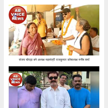
संजय चोपड़ा बने अध्यक्ष महामंत्री राजकुमार कोषाध्यक्ष मनीष शर्मा